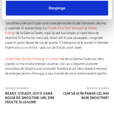
transpirație și să evite băuturile carbogazoase.
Respinge
Smoothie-uri gustoase, revitalizante și hrănitoare
Smoothie-urile din fructe sunt o soluție excelentă de hidratare, oferind
și sațietate in acelasi timp. Cu
Purple Kick
,
Red Strenght
și
Yellow
Energy
de la Edenia Foods, copiii își pot lua simplu și rapid doza de
vitamine în forma lor naturală, direct din fructe proaspete, congelate
rapid, în porții ideale de 125 de grame. E îndeajuns să le puneți în blender
împreună cu un lichid – apă, suc de fructe, iaurt, lapte.
Ready Red
,
Steady Yellow
și
Go Green
tot de la Edenia Foods vor oferi
copiilor și mai multă energie la pahar, căci au și legume și plante
aromatice pe lângă fructe aromate! Acestea le vor oferi boostul necesar
de energie pentru întreaga zi sau înainte de orice antrenament sportiv.
Articolul precedent
Articolul următor
READY, STEADY, GO! O GAMĂ
CUM SĂ AI ÎN PAHAR CEL MAI
NOUĂ DE SMOOTHIE-URI, DIN
BUN SMOOTHIE?
FRUCTE SI LEGUME