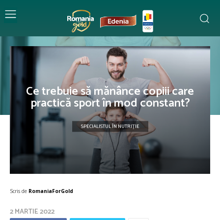
Ce trebuie să mănânce copiii care
practică sport în mod constant?
SPECIALISTUL ÎN NUTRIȚIE
Scris de
RomaniaForGold
2 MARTIE 2022