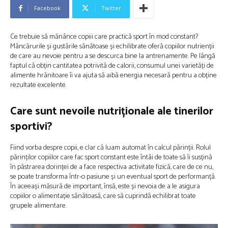
Facebook
Twitter
Ce trebuie să mănânce copiii care practică sport în mod constant?
Mâncărurile și gustările sănătoase și echilibrate oferă copiilor nutrienții
de care au nevoie pentru a se descurca bine la antrenamente. Pe lângă
faptul că obțin cantitatea potrivită de calorii, consumul unei varietăți de
alimente hrănitoare îi va ajuta să aibă energia necesară pentru a obține
rezultate excelente.
Care sunt nevoile nutriționale ale tinerilor
sportivi?
Fiind vorba despre copii, e clar că luam automat în calcul părinții. Rolul
părinților copiilor care fac sport constant este întâi de toate să îi susțină
în păstrarea dorinței de a face respectiva activitate fizică, care de ce nu,
se poate transforma într-o pasiune și un eventual sport de performanță.
În aceeași măsură de important, însă, este și nevoia de a le asigura
copiilor o alimentație sănătoasă, care să cuprindă echilibrat toate
grupele alimentare.