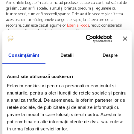
Alimentele bogate în calciu includ produse lactate cu conținut scăzut de
grăsimi, cum ar fi laptele, iaurtul și brânza, precum și legumele cu
frunze verzi, cum ar fi broccoli, spanac. E de avut în vedere și calitatea
acestora din urmă: legumele congelate rapid, la câteva ore de la
recoltare, cum este cazul legumelor
Edenia Foods
, reduc considerabil
pierderea vitaminelor și substanțelor nutritive.
Fierul ajută la transportul oxigenului către toate părțile corpului care au
nevoie de el. Alimentele bogate în fier includ carnea slabă, puiul, tonul,
Consimțământ
Detalii
Despre
somonul, ouăle, fructele uscate, legumele cu frunze verzi și cerealele
integrale.
Ce trebuie să știm despre proteine?
Acest site utilizează cookie-uri
Folosim cookie-uri pentru a personaliza conținutul și
Proteinele ajută la construirea și repararea mușchilor, iar majoritatea
anunțurile, pentru a oferi funcții de rețele sociale și pentru
copiilor le primesc din belșug într-o dietă echilibrată. Alimentele bogate
în proteine ​​includ pește, carne slabă și carne de pasăre, produse lactate,
a analiza traficul. De asemenea, le oferim partenerilor de
fasole, nuci.
rețele sociale, de publicitate și de analize informații cu
privire la modul în care folosiți site-ul nostru. Aceștia le
La ce sunt buni carbohidrați?
pot combina cu alte informații oferite de dvs. sau culese
în urma folosirii serviciilor lor.