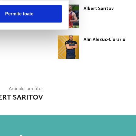
 Vuc (50 kg), și
Albert Saritov
Permite toate
Alin Alexuc-Ciurariu
Articolul următor
ERT SARITOV