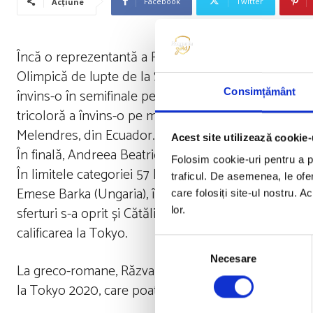
Facebook
Twitter
Acțiune
Încă o reprezentantă a României a obțint calificare
Olimpică de lupte de la Sofia. În competiția feminină
învins-o în semifinale pe Samantha Leigh Stewart din
Consimțământ
tricoloră a învins-o pe mexicanca Laura Gabriela Pere
Melendres, din Ecuador.
Acest site utilizează cookie-
În finală, Andreea Beatrice Ana o va înfrunta pe ru
Folosim cookie-uri pentru a pe
În limitele categoriei 57 kg, luptătoarea română de
traficul. De asemenea, le ofer
Emese Barka (Ungaria), în timp ce la 62 kg, Kriszta T
care folosiți site-ul nostru. A
sferturi s-a oprit și Cătălina Axente (76 kg) după ce
lor.
calificarea la Tokyo.
Selecția
Necesare
consimțământului
La greco-romane, Răzvan Arnăut (60 kg), Ilie Cojocari
la Tokyo 2020, care poate fi obținut doar după calific