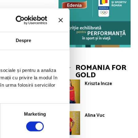
 Calificare
eatrice Ana a
i, luptătoarea
Despre
alverde
ROMANIA FOR
 sociale și pentru a analiza
GOLD
ă în optimi de
rmații cu privire la modul în
Kriszta Incze
 Ovcearova. Tot în
n urma folosirii serviciilor
i românce ratând
Alina Vuc
Marketing
tru câte un bilet