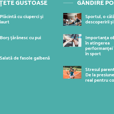
ȚETE GUSTOASE
GÂNDIRE PO
Plăcintă cu ciuperci și
Sportul, o căl
iaurt
descoperirii și
Borș țărănesc cu pui
Importanța ob
în atingerea
performanței î
în sport
Salată de fasole galbenă
Stresul parent
De la presiune
real pentru co