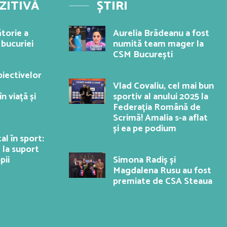
ZITIVĂ
ȘTIRI
ătorie a
Aurelia Brădeanu a fost
 bucuriei
numită team mager la
CSM București
iectivelor
Vlad Covaliu, cel mai bun
n viață și
sportiv al anului 2025 la
Federația Română de
Scrimă! Amalia s-a aflat
și ea pe podium
al în sport:
 la suport
pii
Simona Radiș și
Magdalena Rusu au fost
premiate de CSA Steaua