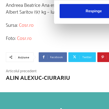
Andreea Beatrice Ana este cea de-a treia reprezentan
Albert Saritov (97 kg – lupte libere) și cea de-a 
Respinge
Sursa:
Cosr.ro
Foto:
Cosr.ro
Facebook
Twitter
Acțiune
Articolul precedent
ALIN ALEXUC-CIURARIU