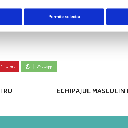
uc s-a clasat pe locul 8.
Permite selecția
usoara, echipajul tricolor format din Ionela-Livia Cozmi
a, Olanda si Marea Britanie.
Pinterest
WhatsApp
ATRU
ECHIPAJUL MASCULIN