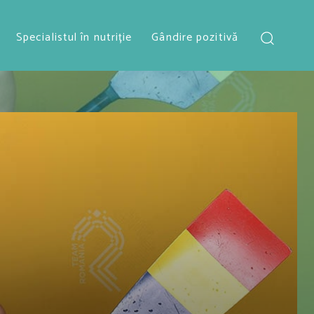
Specialistul în nutriție
Gândire pozitivă