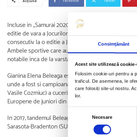
Facebook
Twitter
Acțiune
Incluse in „Samurai 2020”, programul de asistenta sp
editie de vara a Jocurilor Olimpice – Tokyo 2020, ca
consecutiv la o editie a Jocurilor Olimpice, dupa Rio
Consimțământ
Ambele sportive care au calificat la Tokyo 2020 bar
notabile inca de la varsta junioratului.
Acest site utilizează cookie-
Gianina Elena Beleaga este dubla campioana mondiala
Folosim cookie-uri pentru a pe
traficul. De asemenea, le ofer
unde a fost si campioana europeana in 2013, iar col
care folosiți site-ul nostru. A
Vasile Cozmiuc) a cucerit medalii de argint la Campi
lor.
Europene de juniori din 2011, la 2x, si la CE 2013, la s
Selecția
In 2017, tandemul Beleaga /Cozmiuc a urcat pe cea 
Necesare
consimțământului
Sarasota-Bradenton (SUA), cucerind primul aur mond