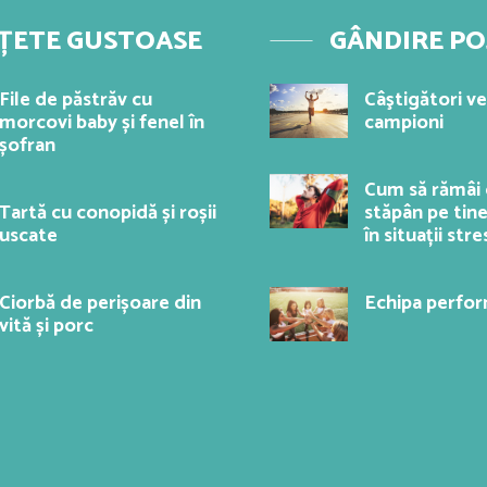
ȚETE GUSTOASE
GÂNDIRE PO
File de păstrăv cu
Câştigători v
morcovi baby și fenel în
campioni
șofran
Cum să rămâi 
Tartă cu conopidă și roșii
stăpân pe tine
uscate
în situații str
Ciorbă de perișoare din
Echipa perfo
vită și porc