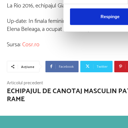
La Rio 2016, echipajul Gianina Beleaga / Ionela Cozmi
Respinge
Up-date: In finala feminina de dublu vasle categorie 
Elena Beleaga, a ocupat locul 4, dupa Noua Zeeland
Sursa:
Cosr.ro
Facebook
Twitter
Acțiune
Articolul precedent
ECHIPAJUL DE CANOTAJ MASCULIN P
RAME