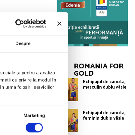
 cea de a XXXII-a
 a doua oara
Despre
istat performante
ROMANIA FOR
GOLD
 carmaci (8+),
 sociale și pentru a analiza
rmații cu privire la modul în
Echipajul de canotaj
canotorul Marius
masculin dublu vâsle
n urma folosirii serviciilor
pionatele
Echipajul de canotaj
le de la
Marketing
feminin dublu vâsle
pa 18 ani.