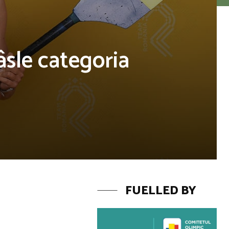
âsle categoria
FUELLED BY