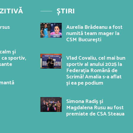
ZITIVĂ
ȘTIRI
ersus
Aurelia Brădeanu a fost
numită team mager la
CSM București
calm și
 ca sportiv,
Vlad Covaliu, cel mai bun
esante
sportiv al anului 2025 la
Federația Română de
Scrimă! Amalia s-a aflat
rmantă
și ea pe podium
Simona Radiș și
Magdalena Rusu au fost
premiate de CSA Steaua