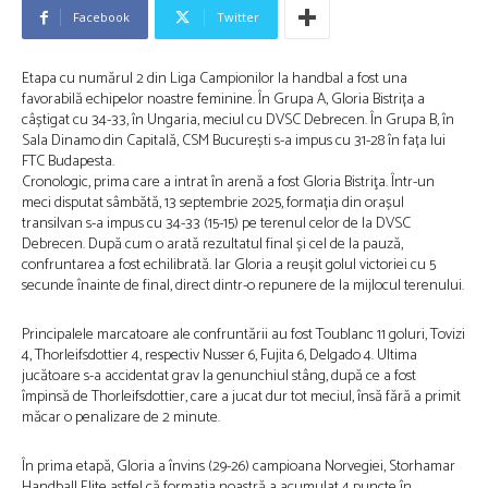
Facebook
Twitter
Etapa cu numărul 2 din Liga Campionilor la handbal a fost una
favorabilă echipelor noastre feminine. În Grupa A, Gloria Bistrița a
câștigat cu 34-33, în Ungaria, meciul cu DVSC Debrecen. În Grupa B, în
Sala Dinamo din Capitală, CSM București s-a impus cu 31-28 în fața lui
FTC Budapesta.
Cronologic, prima care a intrat în arenă a fost Gloria Bistriţa. Într-un
meci disputat sâmbătă, 13 septembrie 2025, formația din orașul
transilvan s-a impus cu 34-33 (15-15) pe terenul celor de la DVSC
Debrecen. După cum o arată rezultatul final și cel de la pauză,
confruntarea a fost echilibrată. Iar Gloria a reușit golul victoriei cu 5
secunde înainte de final, direct dintr-o repunere de la mijlocul terenului.
Principalele marcatoare ale confruntării au fost Toublanc 11 goluri, Tovizi
4, Thorleifsdottier 4, respectiv Nusser 6, Fujita 6, Delgado 4. Ultima
jucătoare s-a accidentat grav la genunchiul stâng, după ce a fost
împinsă de Thorleifsdottier, care a jucat dur tot meciul, însă fără a primit
măcar o penalizare de 2 minute.
În prima etapă, Gloria a învins (29-26) campioana Norvegiei, Storhamar
Handball Elite astfel că formația noastră a acumulat 4 puncte în