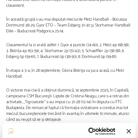
clasament.
În această grupă s-au mai disputat meciurile Metz Handball – Borussia
Dortmund 38-29, Gyor ETO – Team Esbjerg 31-30 şi Storhamar Handball
Elite – Buducnost Podgorica 25-14.
Clasamentul la zi arată astfel: 1. Gyor 4 puncte (74-60), 2. Metz 4p (68-58),
3. Bistrița 4p (63-59), 4. Storhamar 2p (51-43), 5. Schaeffler 2p (58-58), 6.
Esbjerg 0p (59-61), 7. Buducnost 0p (38-50), 8. Dortmund 0p (59-81).
În etapa a 3-a, în 28 septembrie, Gloria Bistriţa va juca acasă, cu Metz
Handball.
O victorie mai clară a obținut duminică, 14 septembrie 2025, în Capitală,
campioana CSM Bucureşti. Lipsite de Cristina Neagu, care s-a retras din
activitate, „Tigroaicele” s-au impus cu 31-28 (12-14) în disputa cu FTC
Budapesta. De remarcat faptul că formația vizitatoare a condus mai tot
meciul, bucureștencele trecând în avantaj în ultimele 10 minute, atunci
când au reușit să se și detașeze.
Principalele marcatoare ale partidei au fost Omoregie 8 goluri, Friis 6,