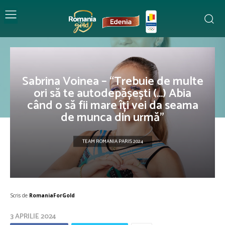
Sabrina Voinea – “Trebuie de multe
ori să te autodepășești (…) Abia
când o să fii mare îți vei da seama
de munca din urmă”
TEAM ROMANIA PARIS 2024
Scris de
RomaniaForGold
3 APRILIE 2024