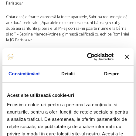
Paris 2024.
Chiar dacă e foarte valoroasă la toate aparatele, Sabrina recunoaște că
are două preferate. „Aparatele mele preferate sunt bârna și solul și
după aia săriturile și paralelul. Mi-aș dori să-mi poarte numele la bârnă
și sol” – Sabrina Maneca-Voinea, gimnastă calificată cu echipa României
la JO Paris 2024.
Pregătită dintotdeauna de mama ei, Sabrina spune că
aceasta e antrenoarea ideală
Și asta pentru că o cunoaște și o înțelege atunci când are o zi mai grea.
Consimțământ
Detalii
Despre
Dacă în sală relația dintre ele este cea de sportiv-antrenor, cele două
redevin mamă și fiică imediat ce ies pe ușa sălii de antrenament.
Acest site utilizează cookie-uri
„Mie mi-e mai ușor să lucrez cu mama pentru că mă înțeleg bine cu ea
și când nu îmi iese ceva mai bine, când sunt obosită, mă pune să fac
Folosim cookie-uri pentru a personaliza conținutul și
metodică. Dar când plecăm din sală suntem mamă și fiică și mergem, ne
anunțurile, pentru a oferi funcții de rețele sociale și pentru
relaxăm”,
mai spune gimnasta din Constanța.
a analiza traficul. De asemenea, le oferim partenerilor de
rețele sociale, de publicitate și de analize informații cu
Chiar dacă gimnastica este un sport greu, în care ratările de la
privire la modul în care folosiți site-ul nostru. Aceștia le
antrenamente fac parte din rutina zilnică, Sabrina spune că nu i-a