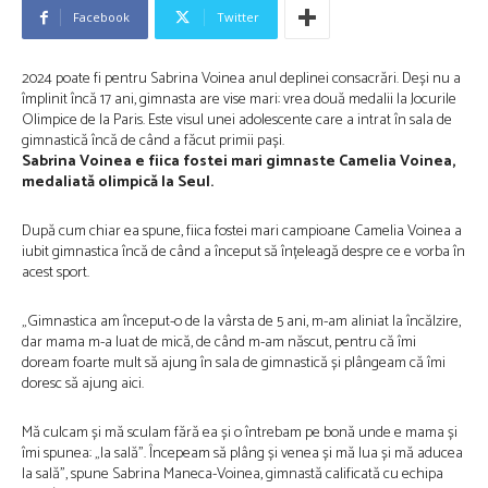
Facebook
Twitter
2024 poate fi pentru
Sabrina Voinea anul deplinei consacrări. Deși nu a
împlinit încă 17 ani, gimnasta are vise mari: vrea două medalii la Jocurile
Olimpice de la Paris. Este visul unei adolescente care a intrat în sala de
gimnastică încă de când a făcut primii pași.
Sabrina Voinea e fiica fostei mari gimnaste Camelia Voinea,
medaliată olimpică la Seul.
După cum chiar ea spune, fiica fostei mari campioane Camelia Voinea a
iubit gimnastica încă de când a început să înțeleagă despre ce e vorba în
acest sport.
„Gimnastica am început-o de la vârsta de 5 ani, m-am aliniat la încălzire,
dar mama m-a luat de mică, de când m-am născut, pentru că îmi
doream foarte mult să ajung în sala de gimnastică și plângeam că îmi
doresc să ajung aici.
Mă culcam și mă sculam fără ea și o întrebam pe bonă unde e mama și
îmi spunea: „la sală”. Începeam să plâng și venea și mă lua și mă aducea
la sală”, spune Sabrina Maneca-Voinea, gimnastă calificată cu echipa