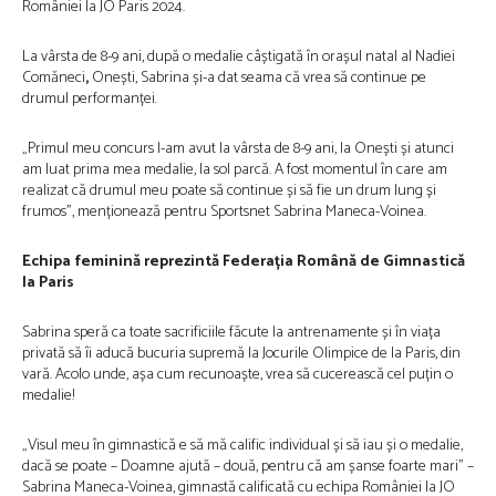
României la JO Paris 2024.
La vârsta de 8-9 ani, după o medalie câștigată în orașul natal al Nadiei
Comăneci
,
Onești, Sabrina și-a dat seama că vrea să continue pe
drumul performanței.
„Primul meu concurs l-am avut la vârsta de 8-9 ani, la Onești și atunci
am luat prima mea medalie, la sol parcă. A fost momentul în care am
realizat că drumul meu poate să continue și să fie un drum lung și
frumos”, menționează pentru Sportsnet Sabrina Maneca-Voinea.
Echipa feminină reprezintă Federația Română de Gimnastică
la Paris
Sabrina speră ca toate sacrificiile făcute la antrenamente și în viața
privată să îi aducă bucuria supremă la Jocurile Olimpice de la Paris, din
vară. Acolo unde, așa cum recunoaște, vrea să cucerească cel puțin o
medalie!
„Visul meu în gimnastică e să mă calific individual și să iau și o medalie,
dacă se poate – Doamne ajută – două, pentru că am șanse foarte mari” –
Sabrina Maneca-Voinea, gimnastă calificată cu echipa României la JO