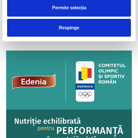
Articolul precedent
Articolul următor
Permite selecția
CĂTĂLIN CHIRILĂ – “ÎMI PLACE
VLAD STANCU VA ÎNOTA, LA
GUSTUL SUCCESULUI!”
19 ANI, LA JOCURILE OLIMPICE
DE LA PARIS
Respinge
FUELLED BY