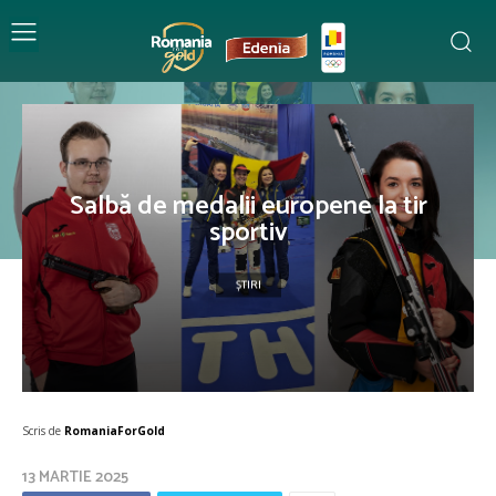
Salbă de medalii europene la tir
sportiv
ȘTIRI
Scris de
RomaniaForGold
13 MARTIE 2025