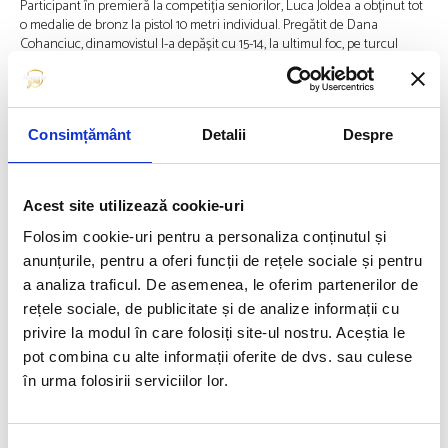
Participant în premieră la competiția seniorilor, Luca Joldea a obținut tot
o medalie de bronz la pistol 10 metri individual. Pregătit de Dana
Cohanciuc, dinamovistul l-a depășit cu 15-14, la ultimul foc, pe turcul
Mustafa Inan.
E de amintit că arădeanul a cucerit alte trei medalii la Campionatul
European, dar în întrecerea juniorilor.
Consimțământ
Detalii
Despre
Foto: Federația Română de Tir Sportiv
Acest site utilizează cookie-uri
Articolul precedent
Articolul următor
Folosim cookie-uri pentru a personaliza conținutul și
MEDALIE DE AUR ÎN ATLETISM
SCRIMA ROMÂNEASCÂ
anunțurile, pentru a oferi funcții de rețele sociale și pentru
DUPĂ O PAUZĂ DE 53 DE ANI.
RESPIRĂ: A REVENIT
CINE ESTE ANDREI RAREȘ
OCTAVIAN ZIDARU!
a analiza traficul. De asemenea, le oferim partenerilor de
TOADER
rețele sociale, de publicitate și de analize informații cu
privire la modul în care folosiți site-ul nostru. Aceștia le
FUELLED BY
pot combina cu alte informații oferite de dvs. sau culese
în urma folosirii serviciilor lor.