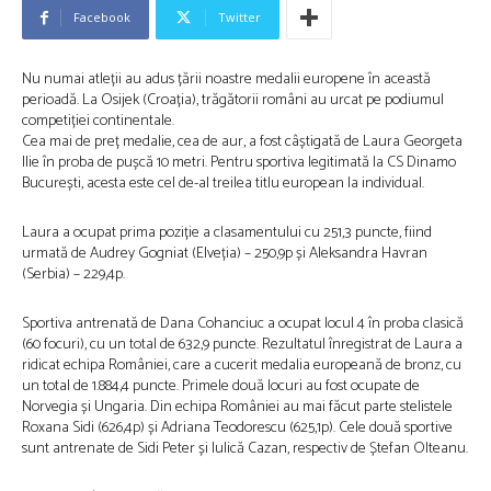
Facebook
Twitter
Nu numai atleții au adus țării noastre medalii europene în această
perioadă. La Osijek (Croația), trăgătorii români au urcat pe podiumul
competiției continentale.
Cea mai de preț medalie, cea de aur, a fost câștigată de Laura Georgeta
Ilie în proba de pușcă 10 metri. Pentru sportiva legitimată la CS Dinamo
București, acesta este cel de-al treilea titlu european la individual.
Laura a ocupat prima poziție a clasamentului cu 251,3 puncte, fiind
urmată de Audrey Gogniat (Elveția) – 250,9p și Aleksandra Havran
(Serbia) – 229,4p.
Sportiva antrenată de Dana Cohanciuc a ocupat locul 4 în proba clasică
(60 focuri), cu un total de 632,9 puncte. Rezultatul înregistrat de Laura a
ridicat echipa României, care a cucerit medalia europeană de bronz, cu
un total de 1.884,4 puncte. Primele două locuri au fost ocupate de
Norvegia și Ungaria. Din echipa României au mai făcut parte stelistele
Roxana Sidi (626,4p) și Adriana Teodorescu (625,1p). Cele două sportive
sunt antrenate de Sidi Peter și Iulică Cazan, respectiv de Ștefan Olteanu.