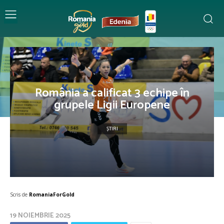
România a calificat 3 echipe în
grupele Ligii Europene
ȘTIRI
Scris de
RomaniaForGold
19 NOIEMBRIE 2025