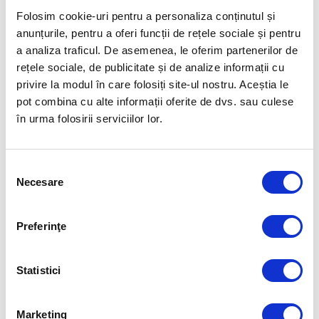
Primele două clasate din fiecare grupă (cu 4 formații) se vor califica în
Folosim cookie-uri pentru a personaliza conținutul și
sferturile de finală (21-29 martie). Apoi, în 16 și 17 mai, se va disputa
turneul final.
anunțurile, pentru a oferi funcții de rețele sociale și pentru
a analiza traficul. De asemenea, le oferim partenerilor de
România a primit 3 locuri în European League, la feminin, grație locului
rețele sociale, de publicitate și de analize informații cu
4 ocupat în clasamentul coeficienților. Țara noastră a avut 81,67, fiind
privire la modul în care folosiți site-ul nostru. Aceștia le
depășită de Danemarca (96,00), Germania (94,67) și Norvegia (85,67). În
pot combina cu alte informații oferite de dvs. sau culese
urma României au fost Franța (64,00), Ungaria (48,67) și Croația (38,67).
în urma folosirii serviciilor lor.
Foto: Minaur Baia Mare
Selecția
Articolul precedent
Articolul următor
Necesare
consimțământului
ECHIPA MASCULINĂ DE SABIE
GABI SZABO, PREZENTĂ LA
A ROMÂNIEI A DISPUTAT
LANSAREA PROPRIEI MĂRCI
FINALA ETAPEI DE CUPĂ
POȘTALE
Preferinţe
MONDIALĂ DE LA ALGER
FUELLED BY
Statistici
Marketing