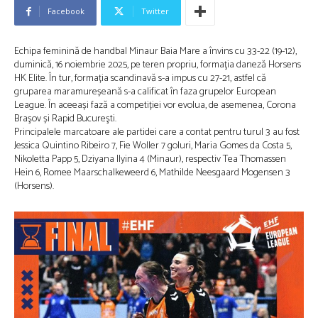
Facebook
Twitter
Echipa feminină de handbal Minaur Baia Mare a învins cu 33-22 (19-12),
duminică, 16 noiembrie 2025, pe teren propriu, formaţia daneză Horsens
HK Elite. În tur, formația scandinavă s-a impus cu 27-21, astfel că
gruparea maramureșeană s-a calificat în faza grupelor European
League. În aceeași fază a competiției vor evolua, de asemenea, Corona
Braşov și Rapid Bucureşti.
Principalele marcatoare ale partidei care a contat pentru turul 3 au fost
Jessica Quintino Ribeiro 7, Fie Woller 7 goluri, Maria Gomes da Costa 5,
Nikoletta Papp 5, Dziyana Ilyina 4 (Minaur), respectiv Tea Thomassen
Hein 6, Romee Maarschalkeweerd 6, Mathilde Neesgaard Mogensen 3
(Horsens).