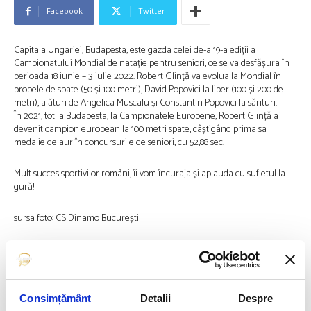
Facebook
Twitter
Capitala Ungariei, Budapesta, este gazda celei de-a 19-a ediții a
Campionatului Mondial de natație pentru seniori, ce se va desfășura în
perioada 18 iunie – 3 iulie 2022. Robert Glință va evolua la Mondial în
probele de spate (50 și 100 metri), David Popovici la liber (100 și 200 de
metri), alături de Angelica Muscalu și Constantin Popovici la sărituri.
În 2021, tot la Budapesta, la Campionatele Europene, Robert Glință a
devenit campion european la 100 metri spate, câștigând prima sa
medalie de aur în concursurile de seniori, cu 52,88 sec.
Mult succes sportivilor români, îi vom încuraja și aplauda cu sufletul la
gură!
sursa foto: CS Dinamo București
Articolul precedent
Articolul următor
NAȚIONALA FEMININĂ A
ROMÂNIA ESTE CAMPIOANA
ROMÂNIEI S-A CALIFICAT ÎN
SILVER LEAGUE 2022!
SEMIFINALELE GOLDEN
Consimțământ
Detalii
Despre
LEAGUE