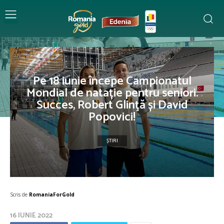
Pe 18 iunie începe Campionatul
Mondial de natație pentru seniori.
Succes, Robert Glinţă și David
Popovici!
ȘTIRI
Scris de
RomaniaForGold
16 IUNIE 2022