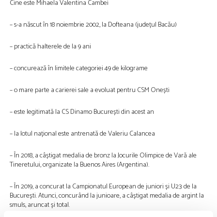
Cine este Mihaela Valentina Cambei
– s-a născut în 18 noiembrie 2002, la Dofteana (județul Bacău)
– practică halterele de la 9 ani
– concurează în limitele categoriei 49 de kilograme
– o mare parte a carierei sale a evoluat pentru CSM Onești
– este legitimată la CS Dinamo București din acest an
– la lotul național este antrenată de Valeriu Calancea
– În 2018, a câștigat medalia de bronz la Jocurile Olimpice de Vară ale
Tineretului, organizate la Buenos Aires (Argentina).
– În 2019, a concurat la Campionatul European de juniori și U23 de la
București. Atunci, concurând la junioare, a câștigat medalia de argint la
smuls, aruncat și total.