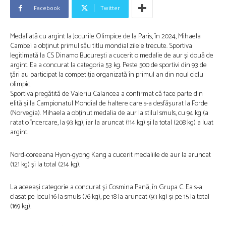
Facebook
Twitter
Medaliată cu argint la Jocurile Olimpice de la Paris, în 2024, Mihaela
Cambei a obținut primul său titlu mondial zilele trecute. Sportiva
legitimată la CS Dinamo București a cucerit o medalie de aur și două de
argint. Ea a concurat la categoria 53 kg. Peste 500 de sportivi din 93 de
țări au participat la competiția organizată în primul an din noul ciclu
olimpic.
Sportiva pregătită de Valeriu Calancea a confirmat că face parte din
elită și la Campionatul Mondial de haltere care s-a desfășurat la Forde
(Norvegia). Mihaela a obținut medalia de aur la stilul smuls, cu 94 kg (a
ratat o încercare, la 93 kg), iar la aruncat (114 kg) și la total (208 kg) a luat
argint.
Nord-coreeana Hyon-gyong Kang a cucerit medaliile de aur la aruncat
(121 kg) și la total (214 kg).
La aceeași categorie a concurat și Cosmina Pană, în Grupa C. Ea s-a
clasat pe locul 16 la smuls (76 kg), pe 18 la aruncat (93 kg) și pe 15 la total
(169 kg).