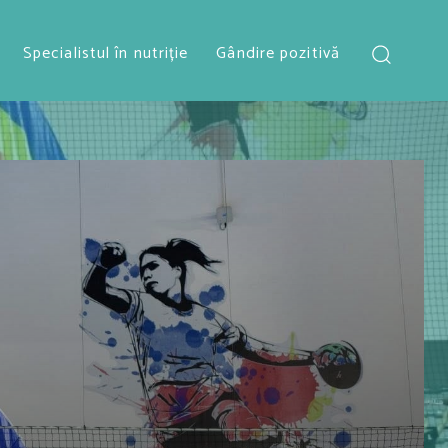
Specialistul în nutriție
Gândire pozitivă