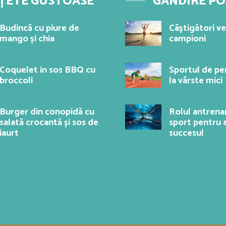
ȚETE GUSTOASE
GÂNDIRE PO
Budincă cu piure de
Câştigători v
mango și chia
campioni
Coquelet in sos BBQ cu
Sportul de p
broccoli
la vârste mici
Burger din conopidă cu
Rolul antrena
salată crocantă și sos de
sport pentru 
iaurt
succesul