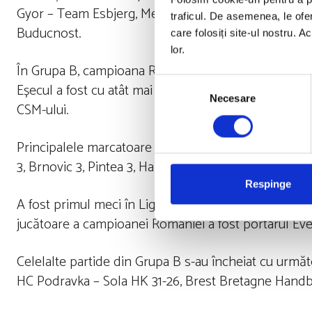
Gyor – Team Esbjerg, Metz – Dortmund și Debrecen 
traficul. De asemenea, le ofer
Buducnost.
care folosiți site-ul nostru. A
lor.
În Grupa B, campioana României, CSM Bucureşti, a pi
Selecția
Eșecul a fost cu atât mai dureros cu cât golul victor
Necesare
consimțământului
CSM-ului.
Principalele marcatoare ale partidei au fost Roberts
3, Brnovic 3, Pintea 3, Hansen 3, pentru CSM.
Respinge
A fost primul meci în Liga Campionilor, după opt ani
jucătoare a campioanei României a fost portarul Eveli
Celelalte partide din Grupa B s-au încheiat cu urm
HC Podravka – Sola HK 31-26, Brest Bretagne Handba