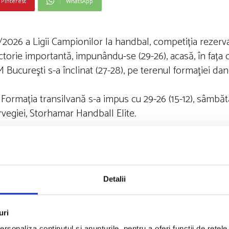
Pinterest
WhatsApp
5/2026 a Ligii Campionilor la handbal, competiția rezerv
 victorie importantă, impunându-se (29-26), acasă, în faț
Bucureşti s-a înclinat (27-28), pe terenul formaţiei dan
. Formația transilvană s-a impus cu 29-26 (15-12), sâmbă
vegiei, Storhamar Handball Elite.
 goluri, Fujita 7, Ostase 5, Gutierrez 3, pentru Gloria, re
meciurile Borussia Dortmund – Gyor ETO 39-43, Team Es
Detalii
aeffler Debrecen 24-25.
uri
ile din etapa cu numărul 2. Sâmbătă, 13 septembrie, se 
rsonaliza conținutul și anunțurile, pentru a oferi funcții de rețele