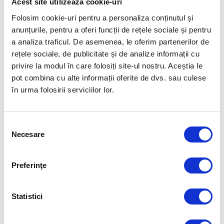
Acest site utilizează cookie-uri
finală a fost de 15:17.97 min.
Folosim cookie-uri pentru a personaliza conținutul și
anunțurile, pentru a oferi funcții de rețele sociale și pentru
Este a treia medalie pentru Vlad Stancu la Lima, după argintul de la 400
m liber și bronzul de la 800 m liber.
a analiza traficul. De asemenea, le oferim partenerilor de
rețele sociale, de publicitate și de analize informații cu
Felicitări tuturor pentru aceste medalii incredibile!
privire la modul în care folosiți site-ul nostru. Aceștia le
pot combina cu alte informații oferite de dvs. sau culese
Sursa: FRNPM
în urma folosirii serviciilor lor.
Credit foto: Camelia Potec
Selecția
Necesare
consimțământului
Articolul precedent
Articolul următor
VLAD STANCU A CUCERIT
ROMÂNIA A ÎNVINS INSULELE
MEDALIA DE BRONZ ÎN PROBA
FEROE ȘI E CALIFICATĂ LA
DE 800 M LIBER
CAMPIONATUL EUROPEAN DE
Preferinţe
VOLEI DIN 2023
Statistici
FUELLED BY