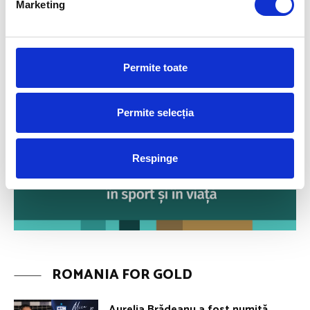
Marketing
Permite toate
Permite selecția
Respinge
ROMANIA FOR GOLD
Aurelia Brădeanu a fost numită