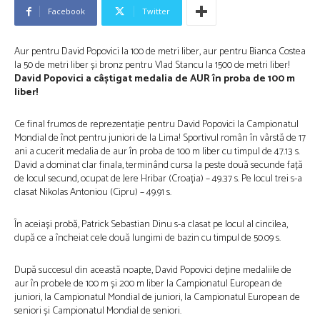
Facebook
Twitter
Aur pentru David Popovici la 100 de metri liber, aur pentru Bianca Costea
la 50 de metri liber și bronz pentru Vlad Stancu la 1500 de metri liber!
David Popovici a câștigat medalia de AUR în proba de 100 m
liber!
Ce final frumos de reprezentație pentru David Popovici la Campionatul
Mondial de înot pentru juniori de la Lima! Sportivul român în vârstă de 17
ani a cucerit medalia de aur în proba de 100 m liber cu timpul de 47.13 s.
David a dominat clar finala, terminând cursa la peste două secunde față
de locul secund, ocupat de Jere Hribar (Croația) – 49.37 s. Pe locul trei s-a
clasat Nikolas Antoniou (Cipru) – 49.91 s.
În aceiași probă, Patrick Sebastian Dinu s-a clasat pe locul al cincilea,
după ce a încheiat cele două lungimi de bazin cu timpul de 50.09 s.
După succesul din această noapte, David Popovici deține medaliile de
aur în probele de 100 m și 200 m liber la Campionatul European de
juniori, la Campionatul Mondial de juniori, la Campionatul European de
seniori și Campionatul Mondial de seniori.