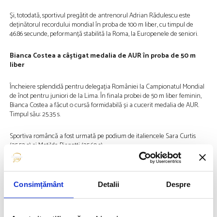
Și, totodată, sportivul pregătit de antrenorul Adrian Rădulescu este
deținătorul recordului mondial în proba de 100 m liber, cu timpul de
46.86 secunde, peformanță stabilită la Roma, la Europenele de seniori.
Bianca Costea a câștigat medalia de AUR în proba de 50 m
liber
Încheiere splendidă pentru delegația României la Campionatul Mondial
de înot pentru juniori de la Lima. În finala probei de 50 m liber feminin,
Bianca Costea a făcut o cursă formidabilă și a cucerit medalia de AUR.
Timpul său: 25.35 s.
Sportiva româncă a fost urmată pe podium de italiencele Sara Curtis
(25.53 s) și Matilde Biagotti (25.60 s).
Vlad Stancu a cucerit medalia de bronz în proba de 1.500 m
liber
Consimțământ
Detalii
Despre
Vlad Stancu ne-a adus din nou bucurie la Lima. În finala probei de 1.500
m liber de la Campionatul Mondial de înot pentru juniori, sportivul
pregătit de Iulia Becheru a cucerit medalia de bronz. Timpul său din