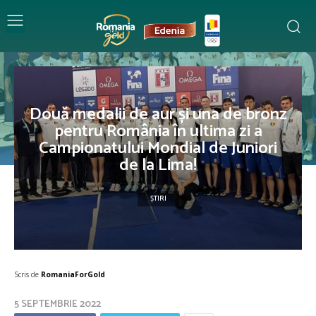
Două medalii de aur și una de bronz
pentru România în ultima zi a
Campionatului Mondial de Juniori
de la Lima!
ȘTIRI
Scris de
RomaniaForGold
5 SEPTEMBRIE 2022