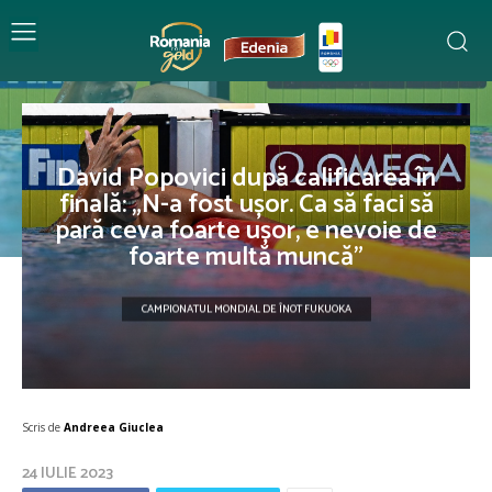
David Popovici după calificarea în
finală: „N-a fost ușor. Ca să faci să
pară ceva foarte ușor, e nevoie de
foarte multă muncă”
CAMPIONATUL MONDIAL DE ÎNOT FUKUOKA
Scris de
Andreea Giuclea
24 IULIE 2023