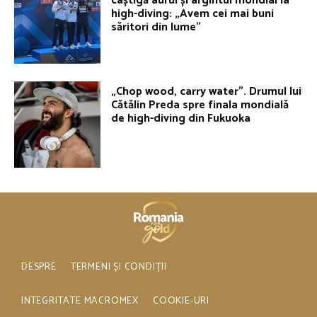
câștigă aurul și argintul mondial la
high-diving: „Avem cei mai buni
săritori din lume”
„Chop wood, carry water”. Drumul lui
Cătălin Preda spre finala mondială
de high-diving din Fukuoka
DESPRE
TERMENI ȘI CONDIȚII
INTEGRITATE MACROMEX
COOKIE-URI