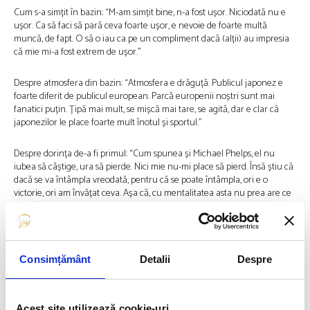
Cum s-a simțit în bazin: “M-am simțit bine, n-a fost ușor. Niciodată nu e
ușor. Ca să faci să pară ceva foarte ușor, e nevoie de foarte multă
muncă, de fapt. O să o iau ca pe un compliment dacă (alții) au impresia
că mie mi-a fost extrem de ușor.”
Despre atmosfera din bazin: “Atmosfera e drăguță. Publicul japonez e
foarte diferit de publicul european. Parcă europenii noștri sunt mai
fanatici puțin. Țipă mai mult, se mișcă mai tare, se agită, dar e clar că
japonezilor le place foarte mult înotul și sportul.”
Despre dorința de-a fi primul: “Cum spunea și Michael Phelps, el nu
iubea să câștige, ura să pierde. Nici mie nu-mi place să pierd. Însă știu că
dacă se va întâmpla vreodată, pentru că se poate întâmpla, ori e o
victorie, ori am învățat ceva. Așa că, cu mentalitatea asta nu prea are ce
să mă deranjeze așa tare.”
Finala probei de 200 m liber este programată marți, 25 iulie, de la ora
14:02
Consimțământ
Detalii
Despre
Andreea Giuclea
este reporter sportiv încă din 2012, când a debutat în
echipa DoR. Ea este pasionată de ceea ce înseamnă să fii sportiv de
performanță și caută mereu să afle care sunt motivațiile care îi ajută să
Acest site utilizează cookie-uri