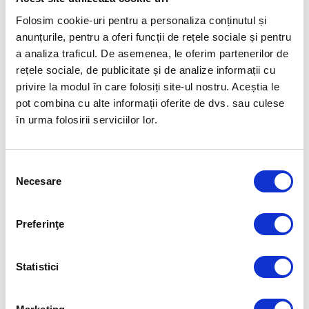
câștige medalii. Andreea a obținut locul 2 la categoria Best Column în
Folosim cookie-uri pentru a personaliza conținutul și
gala AIPS Sport Media Awards 2020 și premiul pentru Cel mai Bun
Website Sportiv din 2022, decernat de Asociația Presei Sportive din
anunțurile, pentru a oferi funcții de rețele sociale și pentru
România. Ea spune
povestidinsport
minunate și ne transmite informații
a analiza traficul. De asemenea, le oferim partenerilor de
proaspete de la Campionatul Mondial de Înot de la Fukuoka, Japonia.
rețele sociale, de publicitate și de analize informații cu
privire la modul în care folosiți site-ul nostru. Aceștia le
FOTO: FRNPM
pot combina cu alte informații oferite de dvs. sau culese
în urma folosirii serviciilor lor.
Articolul precedent
Articolul următor
PRIMA ZI LA FUKUOKA: DAVID
DAVID POPOVICI DUPĂ
POPOVICI SE CALIFICĂ ÎN
FINALA LA 200 METRI LIBER,
Selecția
SEMIFINALE LA 200 METRI
ÎNCHEIATĂ PE 4: „ORICINE A
Necesare
LIBER. ANDREI ANGHEL SE
FĂCUT SPORT VREODATĂ
consimțământului
OPREȘTE ÎN SERII LA 100
ȘTIE CĂ NU AI CUM SĂ CÂȘTIGI
METRI SPATE.
ÎNTOTDEAUNA ȘI ATUNCI
CÂND NU CÂȘTIGI, AI CEVA DE
Preferinţe
ÎNVĂȚAT”
FUELLED BY
Statistici