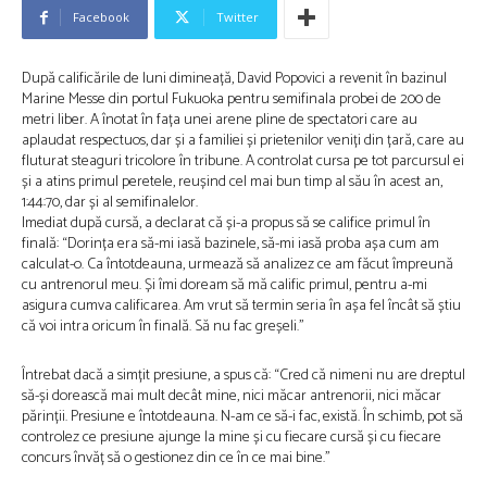
Facebook
Twitter
După calificările de luni dimineață, David Popovici a revenit în bazinul
Marine Messe din portul Fukuoka pentru semifinala probei de 200 de
metri liber. A înotat în fața unei arene pline de spectatori care au
aplaudat respectuos, dar și a familiei și prietenilor veniți din țară, care au
fluturat steaguri tricolore în tribune. A controlat cursa pe tot parcursul ei
și a atins primul peretele, reușind cel mai bun timp al său în acest an,
1:44:70, dar și al semifinalelor.
Imediat după cursă, a declarat că și-a propus să se califice primul în
finală: “Dorința era să-mi iasă bazinele, să-mi iasă proba așa cum am
calculat-o. Ca întotdeauna, urmează să analizez ce am făcut împreună
cu antrenorul meu. Și îmi doream să mă calific primul, pentru a-mi
asigura cumva calificarea. Am vrut să termin seria în așa fel încât să știu
că voi intra oricum în finală. Să nu fac greșeli.”
Întrebat dacă a simțit presiune, a spus că: “Cred că nimeni nu are dreptul
să-și dorească mai mult decât mine, nici măcar antrenorii, nici măcar
părinții. Presiune e întotdeauna. N-am ce să-i fac, există. În schimb, pot să
controlez ce presiune ajunge la mine și cu fiecare cursă și cu fiecare
concurs învăț să o gestionez din ce în ce mai bine.”