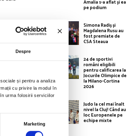
Amalia s-a aflat și ea
pe podium
Simona Radiș și
Magdalena Rusu au
fost premiate de
CSA Steaua
Despre
24 de sportivi
români eligibili
pentru calificarea la
Jocurile Olimpice de
la Milano-Cortina
 sociale și pentru a analiza
2026
rmații cu privire la modul în
n urma folosirii serviciilor
Judo la cel mai înalt
nivel la Cluj! Când au
loc Europenele pe
echipe mixte
Marketing