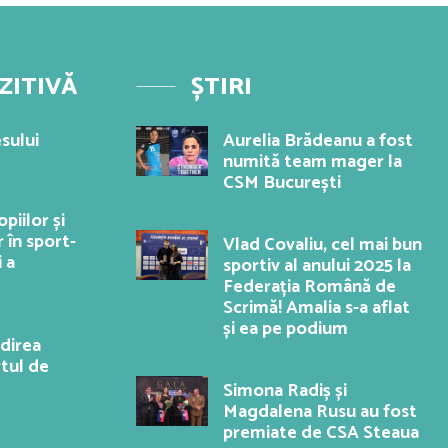
ZITIVĂ
ȘTIRI
sului
Aurelia Brădeanu a fost
numită team mager la
CSM București
piilor și
 în sport-
Vlad Covaliu, cel mai bun
i a
sportiv al anului 2025 la
Federația Română de
Scrimă! Amalia s-a aflat
și ea pe podium
ndirea
rtul de
Simona Radiș și
Magdalena Rusu au fost
premiate de CSA Steaua