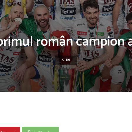
primul român campion al I
ȘTIRI