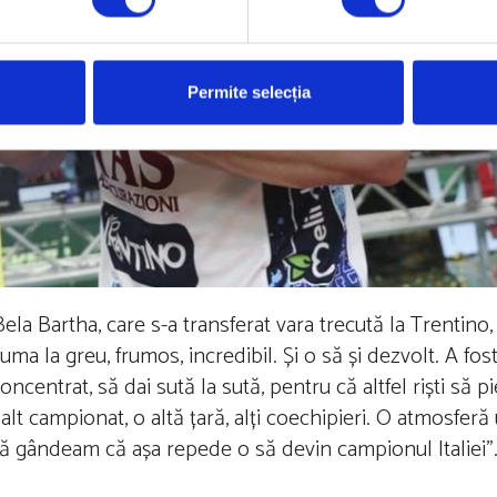
Permite selecția
la Bartha, care s-a transferat vara trecută la Trentino, 
uma la greu, frumos, incredibil. Și o să și dezvolt. A fo
centrat, să dai sută la sută, pentru că altfel riști să pie
lt campionat, o altă țară, alți coechipieri. O atmosferă 
 mă gândeam că așa repede o să devin campionul Italiei”