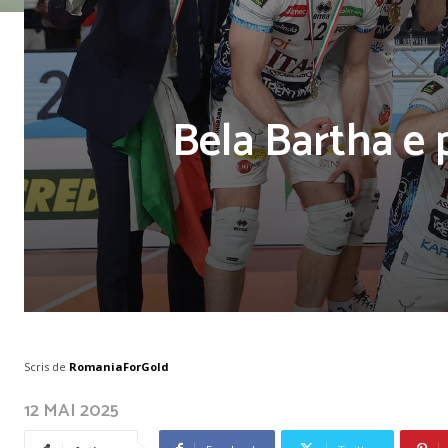
Bela Bartha e 
Scris de
RomaniaForGold
12 MAI 2025