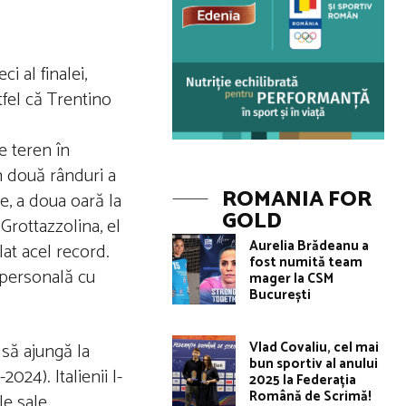
i al finalei,
tfel că Trentino
e teren în
În două rânduri a
ROMANIA FOR
e, a doua oară la
GOLD
 Grottazzolina, el
Aurelia Brădeanu a
lat acel record.
fost numită team
 personală cu
mager la CSM
București
Vlad Covaliu, cel mai
 să ajungă la
bun sportiv al anului
024). Italienii l-
2025 la Federația
Română de Scrimă!
le sale