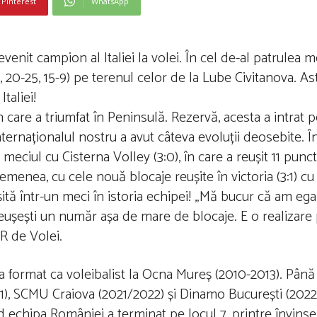
Pinterest
WhatsApp
it campion al Italiei la volei. În cel de-al patrulea mec
7, 20-25, 15-9) pe terenul celor de la Lube Civitanova. As
taliei!
 care a triumfat în Peninsulă. Rezervă, acesta a intrat p
internaționalul nostru a avut câteva evoluții deosebite. 
ciul cu Cisterna Volley (3:0), în care a reușit 11 punct
semenea, cu cele nouă blocaje reușite în victoria (3:1) cu
ită într-un meci în istoria echipei! „Mă bucur că am ega
reușești un număr așa de mare de blocaje. E o realizare
R de Volei.
a format ca voleibalist la Ocna Mureș (2010-2013). Până
21), SCMU Craiova (2021/2022) și Dinamo București (2022-2
echipa României a terminat pe locul 7, printre învinse