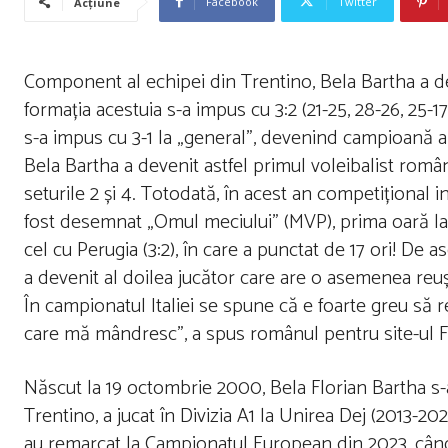
Facebook
Twitter
Acțiune
Component al echipei din Trentino, Bela Bartha a deven
formația acestuia s-a impus cu 3:2 (21-25, 28-26, 25-1
s-a impus cu 3-1 la „general”, devenind campioană a I
Bela Bartha a devenit astfel primul voleibalist român
seturile 2 și 4. Totodată, în acest an competițional 
fost desemnat „Omul meciului” (MVP), prima oară la me
cel cu Perugia (3:2), în care a punctat de 17 ori! De a
a devenit al doilea jucător care are o asemenea reuș
În campionatul Italiei se spune că e foarte greu să 
care mă mândresc”, a spus românul pentru site-ul F
Născut la 19 octombrie 2000, Bela Florian Bartha s-
Trentino, a jucat în Divizia A1 la Unirea Dej (2013-20
au remarcat la Campionatul European din 2023, când 