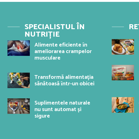
SPECIALISTUL ÎN
RE
NUTRIȚIE
Alimente eficiente ȋn
ameliorarea crampelor
musculare
Transformă alimentația
sănătoasă ȋntr-un obicei
Suplimentele naturale
nu sunt automat și
sigure