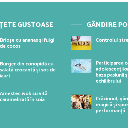
ȚETE GUSTOASE
GÂNDIRE PO
Brioșe cu ananas și fulgi
Controlul stre
de cocos
Participarea co
Burger din conopidă cu
adolescenților
salată crocantă și sos de
baza pasiunii ș
iaurt
echilibrului
Amestec wok cu vită
Crăciunul, gâ
caramelizată în soia
magică și spo
performanță