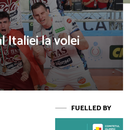
taliei la volei
FUELLED BY