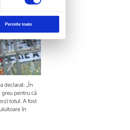
Permite toate
a declarat: „În
st greu pentru că
rzi totul. A fost
uluitoare în
.