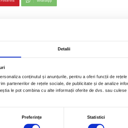
Pinterest
WhatsApp
sprint de 7,5 km. Buta a adus astfel primul titlu mondi
eri fără ratări și a terminat cursa în 19:36.5 minute dev
unt fericit și sper să mă calific la JO Beijing 2022!” a 
Detalii
ficări a fost al treilea, iar Florin Buta pe locul 23.
uri
rsonaliza conținutul și anunțurile, pentru a oferi funcții de rețele
im partenerilor de rețele sociale, de publicitate și de analize info
ceștia le pot combina cu alte informații oferite de dvs. sau culese î
Preferinţe
Statistici