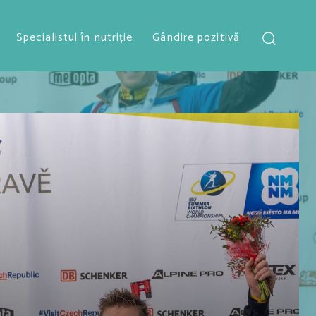
Specialistul în nutriție
Gândire pozitivă