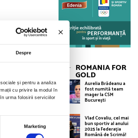
al la seniori
ansându-i pe
spus proaspătul
Despre
ROMANIA FOR
GOLD
Aurelia Brădeanu a
 sociale și pentru a analiza
fost numită team
rmații cu privire la modul în
mager la CSM
n urma folosirii serviciilor
București
Vlad Covaliu, cel mai
bun sportiv al anului
Marketing
2025 la Federația
Română de Scrimă!