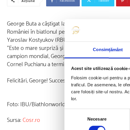
Facebook
Twitter
Acțiune
George Buta a câștigat la Nove Mesto proba de super 
României în biatlonul pe role. Buta a avut patru trag
Yaroslav Kostyukov (RBU) și Florent Claude(Bel).
”Este o mare surpriză și pentru mine acest rezultat. S
Consimțământ
campion mondial, George Buta.
Cornel Puchianu a terminat pe locul 20, după ce în cali
Acest site utilizează cookie-
Folosim cookie-uri pentru a pe
Felicitări, George! Succes mai departe!
traficul. De asemenea, le ofer
care folosiți site-ul nostru. A
lor.
Foto: IBU/Biathlonworld.com
Selecția
Sursa:
Cosr.ro
Necesare
consimțământului