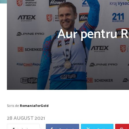
Aur pentru R
Scris de
RomaniaForGold
28 AUGUST 2021