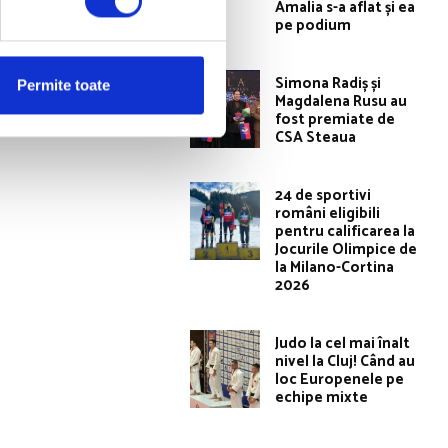
Amalia s-a aflat și ea
pe podium
Simona Radiș și
Permite toate
Articolul următor
Magdalena Rusu au
fost premiate de
TRU ROMÂNIA
CSA Steaua
24 de sportivi
români eligibili
pentru calificarea la
Jocurile Olimpice de
la Milano-Cortina
2026
Judo la cel mai înalt
nivel la Cluj! Când au
loc Europenele pe
echipe mixte