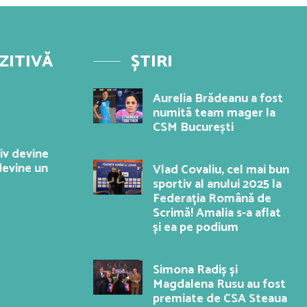
ZITIVĂ
ȘTIRI
Aurelia Brădeanu a fost
numită team mager la
CSM București
iv devine
evine un
Vlad Covaliu, cel mai bun
sportiv al anului 2025 la
Federația Română de
Scrimă! Amalia s-a aflat
și ea pe podium
Simona Radiș și
Magdalena Rusu au fost
premiate de CSA Steaua