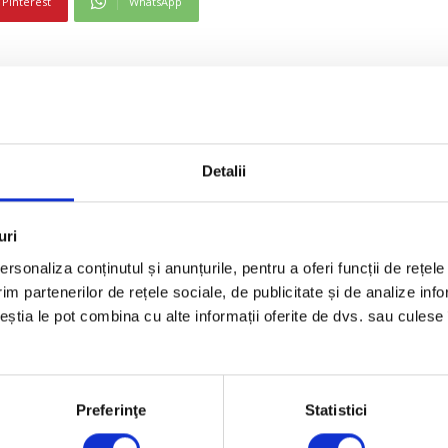
Pinterest
WhatsApp
ia a cucerit medalia de argint în proba de ștafetă com
de la Lima.
, chiar la Otopeni, ștafeta combinată a României a ocup
dena Aquatic Center din Lima.
Detalii
ea și Rebecca Diaconescu au încheiat cursa cu timpul de
uri
 a terminat Italia.
rsonaliza conținutul și anunțurile, pentru a oferi funcții de rețele
im partenerilor de rețele sociale, de publicitate și de analize info
ceștia le pot combina cu alte informații oferite de dvs. sau culese î
Preferinţe
Statistici
Pinterest
WhatsApp