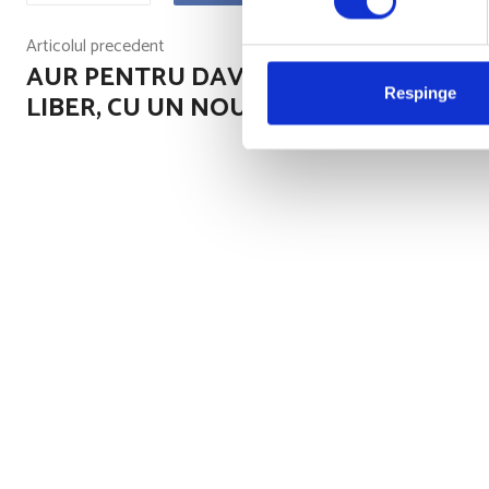
Articolul precedent
AUR PENTRU DAVID LA 200 DE METRI
Respinge
LIBER, CU UN NOU RECORD