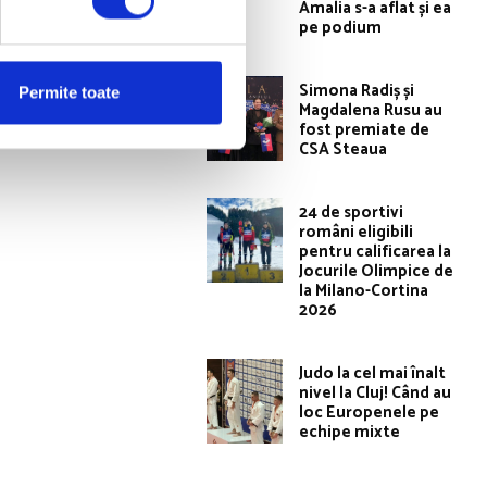
Amalia s-a aflat și ea
pe podium
Articolul următor
 MEDALIA DE
Simona Radiș și
Permite toate
 800 M LIBER
Magdalena Rusu au
fost premiate de
CSA Steaua
24 de sportivi
români eligibili
pentru calificarea la
Jocurile Olimpice de
la Milano-Cortina
2026
Judo la cel mai înalt
nivel la Cluj! Când au
loc Europenele pe
echipe mixte