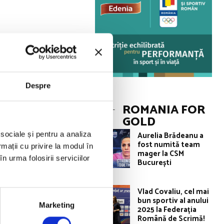
binată 4×100 m
at locul al doilea
Despre
ROMANIA FOR
 3:30.39 min.
GOLD
Aurelia Brădeanu a
 sociale și pentru a analiza
fost numită team
rmații cu privire la modul în
mager la CSM
n urma folosirii serviciilor
București
Vlad Covaliu, cel mai
bun sportiv al anului
Marketing
2025 la Federația
Română de Scrimă!