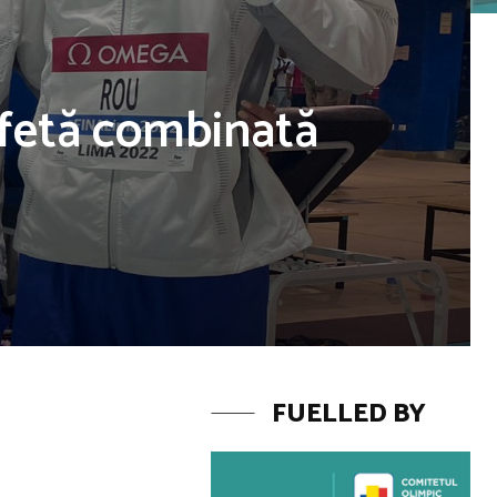
afetă combinată
FUELLED BY