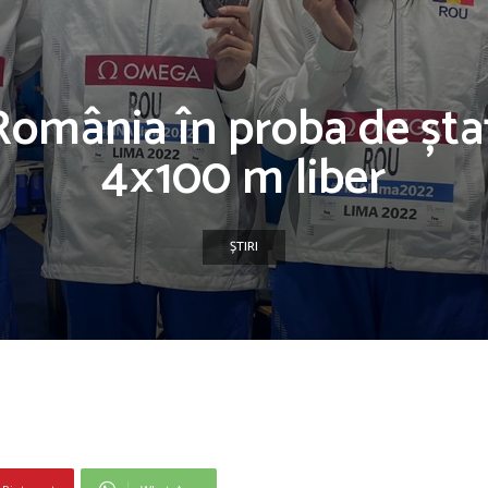
România în proba de șt
4×100 m liber
ȘTIRI