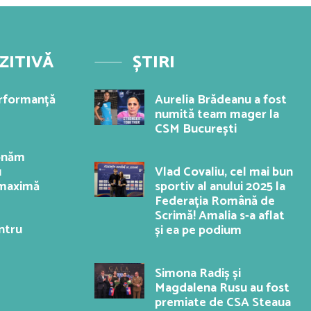
ZITIVĂ
ȘTIRI
erformanță
Aurelia Brădeanu a fost
numită team mager la
CSM București
onăm
u
Vlad Covaliu, cel mai bun
 maximă
sportiv al anului 2025 la
Federația Română de
Scrimă! Amalia s-a aflat
ntru
și ea pe podium
Simona Radiș și
Magdalena Rusu au fost
premiate de CSA Steaua