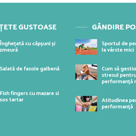
ȚETE GUSTOASE
GÂNDIRE PO
Înghețată cu căpșuni și
Sportul de p
zmeură
la vârste mici
Salată de fasole galbenă
Cum să gesti
stresul pentr
performanță
Fish fingers cu mazare si
sos tartar
Atitudinea pe
performanţă