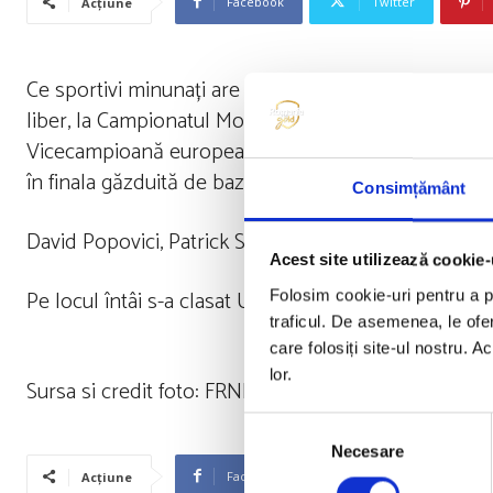
Facebook
Twitter
Acțiune
Ce sportivi minunați are natația românească! Român
liber, la Campionatul Mondial de înot pentru juniori 
Vicecampioană europeană de juniori, în această vară
în finala găzduită de bazinul olimpic din incinta Vi
Consimțământ
David Popovici, Patrick Sebastian Dinu, Bianca Cost
Acest site utilizează cookie-
Pe locul întâi s-a clasat Ungaria, iar pe poziția a treia
Folosim cookie-uri pentru a pe
traficul. De asemenea, le ofer
care folosiți site-ul nostru. A
lor.
Sursa si credit foto: FRNPM
Selecția
Necesare
consimțământului
Facebook
Twitter
Acțiune