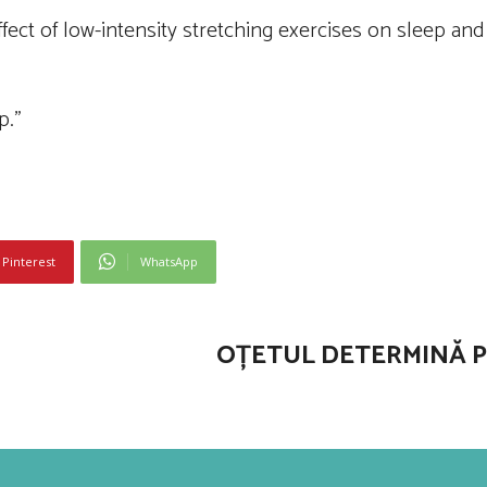
Effect of low-intensity stretching exercises on sleep an
p.”
Pinterest
WhatsApp
OȚETUL DETERMINĂ P