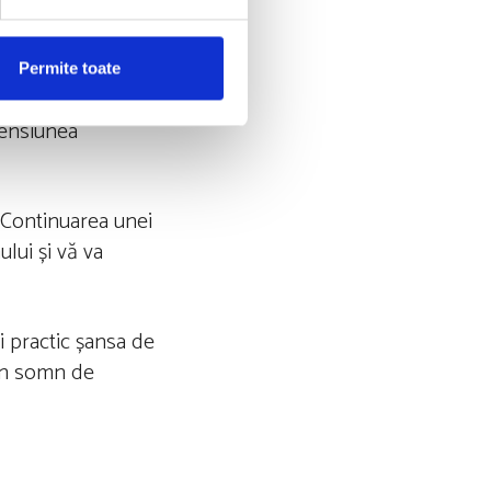
simple la rutina
ai relaxat pentru
Permite toate
 tensiunea
. Continuarea unei
lui și vă va
i practic șansa de
 un somn de