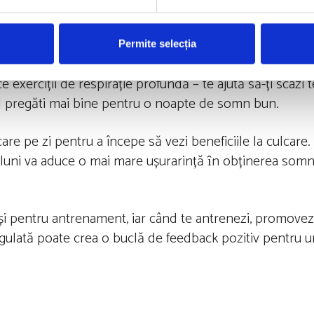
litatea somnului. Adăugarea unor exerciții de streching 
ameliora tensiunea musculară, astfel încât să te simți m
Permite selecția
e exerciții de respirație profundă – te ajută să-ți scazi
a-l pregăti mai bine pentru o noapte de somn bun.
e pe zi pentru a începe să vezi beneficiile la culcare
 6 luni va aduce o mai mare ușurarință ȋn obținerea somnu
 și pentru antrenament, iar când te antrenezi, promovez
regulată poate crea o buclă de feedback pozitiv pentru