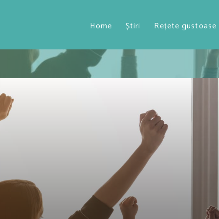
Home
Știri
Rețete gustoase