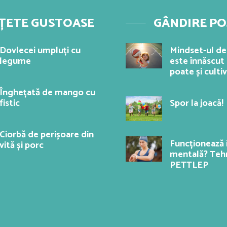
ȚETE GUSTOASE
GÂNDIRE PO
Dovlecei umpluți cu
Mindset-ul d
legume
este înnăscut 
poate și culti
Înghețată de mango cu
fistic
Spor la joacă!
Ciorbă de perișoare din
Funcționează 
vită și porc
mentală? Teh
PETTLEP