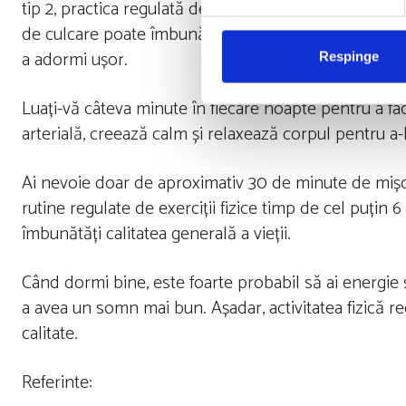
tip 2, practica regulată de yoga poate îmbunătăți ca
de culcare poate îmbunătăți fluxul sanguin și poate 
a adormi ușor.
Respinge
Luați-vă câteva minute în fiecare noapte pentru a fac
arterială, creează calm și relaxează corpul pentru 
Ai nevoie doar de aproximativ 30 de minute de mișcar
rutine regulate de exerciții fizice timp de cel puțin
îmbunătăți calitatea generală a vieții.
Când dormi bine, este foarte probabil să ai energie
a avea un somn mai bun. Așadar, activitatea fizică 
calitate.
Referinte: