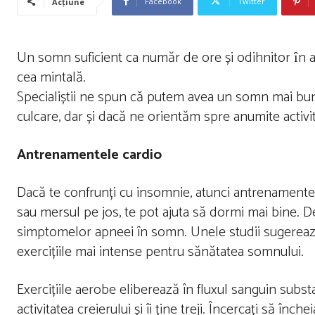
Facebook
Twitter
Acțiune
Un somn suficient ca număr de ore și odihnitor ȋn acel
cea mintală.
Specialiștii ne spun că putem avea un somn mai bun
culcare, dar și dacă ne orientăm spre anumite activită
Antrenamentele cardio
Dacă te confrunți cu insomnie, atunci antrenamentele 
sau mersul pe jos, te pot ajuta să dormi mai bine. D
simptomelor apneei în somn. Unele studii sugerează
exercițiile mai intense pentru sănătatea somnului.
Exercițiile aerobe eliberează în fluxul sanguin subs
activitatea creierului și îi ține treji. Încercați să înch