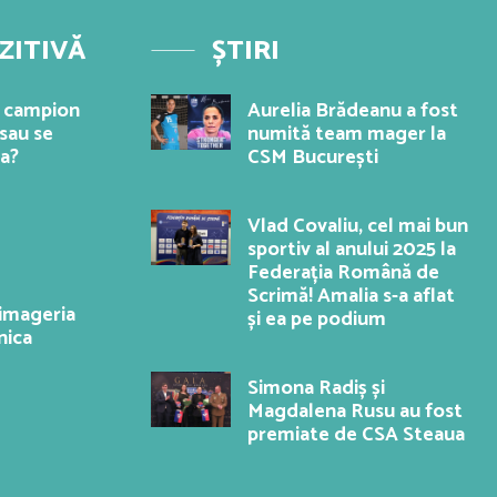
ZITIVĂ
ȘTIRI
e campion
Aurelia Brădeanu a fost
sau se
numită team mager la
va?
CSM București
Vlad Covaliu, cel mai bun
sportiv al anului 2025 la
Federația Română de
Scrimă! Amalia s-a aflat
imageria
și ea pe podium
nica
Simona Radiș și
Magdalena Rusu au fost
premiate de CSA Steaua