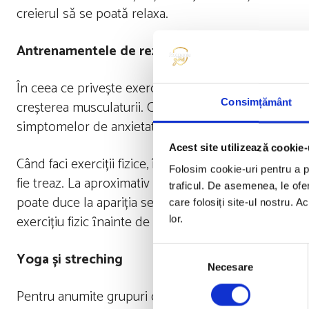
creierul să se poată relaxa.
Antrenamentele de rezistență
În ceea ce privește exercițiile de rezistență, așa cu
creșterea musculaturii. Cercetările sugerează că și 
Consimțământ
simptomelor de anxietate și depresie care împiedică
Acest site utilizează cookie-
Când faci exerciții fizice, îți ridici temperatura ce
Folosim cookie-uri pentru a pe
fie treaz. La aproximativ 30 până la 90 de minute 
traficul. De asemenea, le ofer
poate duce la apariția senzației de somnolență – est
care folosiți site-ul nostru. A
exercițiu fizic ȋnainte de a te duce la culcare.
lor.
Selecția
Yoga și streching
Necesare
consimțământului
Pentru anumite grupuri de oameni, cum ar fi adulții