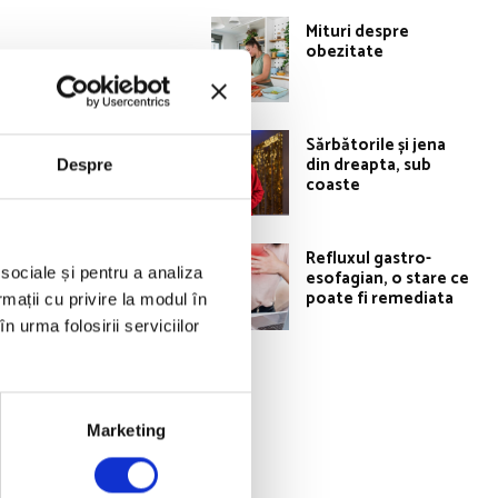
Mituri despre
obezitate
estea stimulează
Sărbătorile și jena
din dreapta, sub
cum și scăderea
Despre
coaste
Refluxul gastro-
ă este timpul să
 sociale și pentru a analiza
esofagian, o stare ce
adă, ceea ce
poate fi remediata
rmații cu privire la modul în
ți un timp după
n urma folosirii serviciilor
Marketing
le cu diabet de