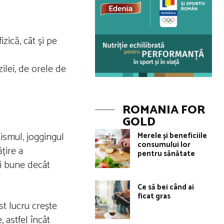
zică, cȃt și pe
lei, de orele de
ROMANIA FOR
GOLD
lismul, joggingul
Merele și beneficiile
consumului lor
țire a
pentru sănătate
i bune decât
Ce să bei când ai
ficat gras
st lucru crește
, astfel încât