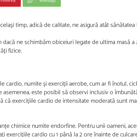
Pinterest
WhatsApp
ași timp, adică de calitate, ne asigură atȃt sănătatea fi
 dacă ne schimbăm obiceiuri legate de ultima masă a zi
ți fizice.
cardio, numite și exerciții aerobe, cum ar fi înotul, cic
e asemenea, este posibil să observi inclusiv o îmbunătă
 că exercițiile cardio de intensitate moderată sunt ma
tanțe chimice numite endorfine. Pentru unii oameni, ace
eiați exercițiile cardio cu 1 până la 2 ore înainte de culcare