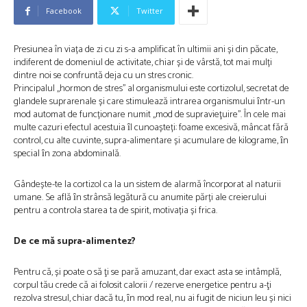
Facebook
Twitter
Presiunea în viața de zi cu zi s-a amplificat în ultimii ani și din păcate,
indiferent de domeniul de activitate, chiar și de vârstă, tot mai mulți
dintre noi se confruntă deja cu un stres cronic.
Principalul ,,hormon de stres’’ al organismului este cortizolul, secretat de
glandele suprarenale și care stimulează intrarea organismului ȋntr-un
mod automat de funcționare numit ,,mod de supravieţuire’’. În cele mai
multe cazuri efectul acestuia ȋl cunoașteți: foame excesivă, mâncat fără
control, cu alte cuvinte, supra-alimentare și acumulare de kilograme, ȋn
special ȋn zona abdominală.
Gândește-te la cortizol ca la un sistem de alarmă încorporat al naturii
umane. Se află ȋn strânsă legătură cu anumite părți ale creierului
pentru a controla starea ta de spirit, motivația și frica.
De ce mă supra-alimentez?
Pentru că, și poate o să ţi se pară amuzant, dar exact asta se intâmplă,
corpul tău crede că ai folosit calorii / rezerve energetice pentru a-ţi
rezolva stresul, chiar dacă tu, ȋn mod real, nu ai fugit de niciun leu și nici