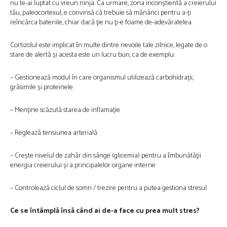
nu te-ai luptat cu vreun ninja. Ca urmare, zona inconștientă a creierului
tău, paleocortexul, e convinsă că trebuie să mănânci pentru a-ți
reîncărca bateriile, chiar dacă ţie nu ţi-e foame de-adevăratelea.
Cortizolul este implicat ȋn multe dintre nevoile tale zilnice, legate de o
stare de alertă și acesta este un lucru bun, ca de exemplu:
– Gestionează modul în care organismul utilizează carbohidrații,
grăsimile și proteinele
– Menține scăzută starea de inflamație
– Reglează tensiunea arterială
– Crește nivelul de zahăr din sânge (glicemia) pentru a ȋmbunătăţii
energia creierului și a principalelor organe interne
– Controlează ciclul de somn / trezire pentru a putea gestiona stresul
Ce se întâmplă însă când ai de-a face cu prea mult stres?