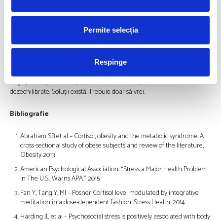
– Practică yoga sau meditația sau măcar ȋncercă să ȋnveţi să respiri
profund și să te relaxezi atunci când simţi că un nou factor de stres te
Permite selecția
agresează
Cu toții ne luptăm cu stresul. Depinde de voi să vă ocupați de anihilarea
Respinge
lui cât mai bine puteți. Rezistând tentaţiei de a mânca prea mult este un
început minunat. Poți aplica filosofia mea despre nutriţie
–
bucură-te de
viaţă și slăbește sănătos, fără diete chinuitoare, restrictive sau
dezechilibrate. Soluţii există. Trebuie doar să vrei.
Bibliografie
Abraham SB et al – Cortisol, obesity and the metabolic syndrome: A
cross-sectional study of obese subjects and review of the literature,
Obesity 2013
American Psychological Association: “Stress a Major Health Problem
in The U.S., Warns APA.” 2015
Fan Y, Tang Y, MI – Posner Cortisol level modulated by integrative
meditation in a dose-dependent fashion, Stress Health, 2014
Harding JL et al – Psychosocial stress is positively associated with body