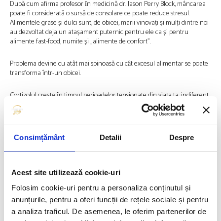
După cum afirma profesor ȋn medicină dr. Jason Perry Block, mâncarea
poate fi considerată o sursă de consolare ce poate reduce stresul.
Alimentele grase și dulci sunt, de obicei, marii vinovați și mulți dintre noi
au dezvoltat deja un atașament puternic pentru ele ca și pentru
alimente fast-food, numite și „alimente de confort”.
Problema devine cu atât mai spinoasă cu cȃt excesul alimentar se poate
transforma într-un obicei.
Cortizolul crește ȋn timpul perioadelor tensionate din viaţa ta, indiferent
de natura stres-ului și din păcate, „mai mult stres = mai mult cortizol =
apetit mai mare pentru produsele alimentare junk = mai multă grăsime
pe burtă”, afirma Dr. Shawn M. Talbott, biochimist nutriţional.
Consimțământ
Detalii
Despre
Cum să menținem totuși niveluri sănătoase de cortizol?
Evident, cel mai simplu mod de a-ţi menține nivelul normal al cortizolului
Acest site utilizează cookie-uri
și de a funcționa corect este de a reduce, cât de mult se poate, stresul.
Folosim cookie-uri pentru a personaliza conținutul și
Încercați să aplicați următoarele sfaturi simple pentru a vă menține
anunțurile, pentru a oferi funcții de rețele sociale și pentru
instinctul de ,,luptă sau fugă’’ al organismului la un nivel corect:
a analiza traficul. De asemenea, le oferim partenerilor de