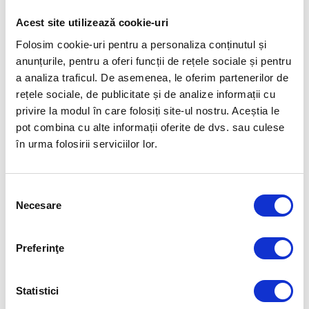
Din tribune, Robert Glință a fost susținut din tribune de campionii
olimpici Camelia Potec și Mihai Covaliu, în prezent președintele
Acest site utilizează cookie-uri
Federației Române de Natație și Pentatlon Modern și Mihai Covaliu,
președintele Comitetului Olimpic și Sportiv Român.
Folosim cookie-uri pentru a personaliza conținutul și
anunțurile, pentru a oferi funcții de rețele sociale și pentru
Imnul României a răsunat în Duna Arena din capitala Ungariei după ce
a analiza traficul. De asemenea, le oferim partenerilor de
Robert Glință a devenit primul român campion european.
rețele sociale, de publicitate și de analize informații cu
privire la modul în care folosiți site-ul nostru. Aceștia le
Sursa:
Cosr.ro
pot combina cu alte informații oferite de dvs. sau culese
în urma folosirii serviciilor lor.
Articolul precedent
Articolul următor
DANIEL MARTIN
DAVID POPOVICI
Selecția
Necesare
consimțământului
FUELLED BY
Preferinţe
Statistici