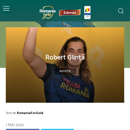
Robert Glinţă
NATAȚIE
Scris de
RomaniaForGold
1 MAI 2021