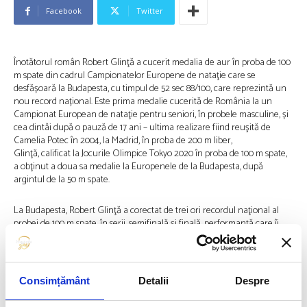
Facebook
Twitter
Înotătorul român Robert Glinţă a cucerit medalia de aur în proba de 100
m spate din cadrul Campionatelor Europene de nataţie care se
desfășoară la Budapesta, cu timpul de 52 sec 88/100, care reprezintă un
nou record național. Este prima medalie cucerită de România la un
Campionat European de nataţie pentru seniori, în probele masculine, și
cea dintâi după o pauză de 17 ani – ultima realizare fiind reuşită de
Camelia Potec în 2004, la Madrid, în proba de 200 m liber,
Glinţă, calificat la Jocurile Olimpice Tokyo 2020 în proba de 100 m spate,
a obţinut a doua sa medalie la Europenele de la Budapesta, după
argintul de la 50 m spate.
La Budapesta, Robert Glinţă a corectat de trei ori recordul naţional al
probei de 100 m spate, în serii, semifinală și finală, performanță care îi
aparținea tot lui din mai 2018 (53 sec 32/100)
Spaniolul Hugo Gonzalez de Oliveira a obţinut medalia de argint, iar
grecul Apostolos Christou a urcat pe cea de-a treia treaptă a podiumului.
Consimțământ
Detalii
Despre