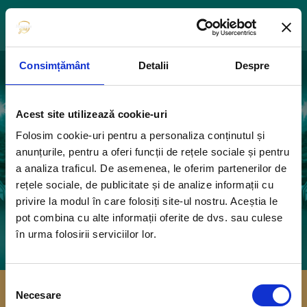
Consimțământ
Detalii
Despre
Acest site utilizează cookie-uri
Folosim cookie-uri pentru a personaliza conținutul și
anunțurile, pentru a oferi funcții de rețele sociale și pentru
a analiza traficul. De asemenea, le oferim partenerilor de
Eroare 404 - pagina pe care o cauți nu a fost
rețele sociale, de publicitate și de analize informații cu
găsită.
privire la modul în care folosiți site-ul nostru. Aceștia le
pot combina cu alte informații oferite de dvs. sau culese
ACASĂ
în urma folosirii serviciilor lor.
Selecția
Necesare
consimțământului