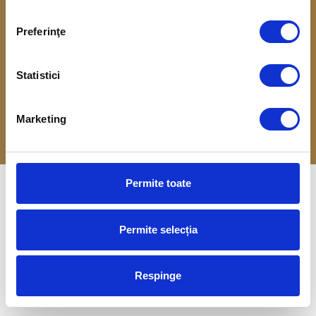
Preferinţe
DESPRE
TERMENI ȘI CONDIȚII
INTEGRITATE MACROMEX
COOKIE-URI
Statistici
POLITICA DE CONFIDENȚIALITATE
Marketing
Permite toate
Permite selecția
Respinge