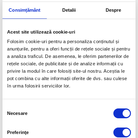
Articolul precedent
Articolul următor
Consimțământ
Detalii
Despre
OVIDIU IONESCU, AL 82-LEA
LUPTĂTORII ROMÂNI, 3
COMPONENT AL TEAM
BILETE PENTRU PARIS LA
ROMANIA PENTRU PARIS
ULTIMUL TURNEU DE
2024
CALIFICARE
Acest site utilizează cookie-uri
Folosim cookie-uri pentru a personaliza conținutul și
FUELLED BY
anunțurile, pentru a oferi funcții de rețele sociale și pentru
a analiza traficul. De asemenea, le oferim partenerilor de
rețele sociale, de publicitate și de analize informații cu
privire la modul în care folosiți site-ul nostru. Aceștia le
pot combina cu alte informații oferite de dvs. sau culese
în urma folosirii serviciilor lor.
Selecția
Necesare
consimțământului
Preferinţe