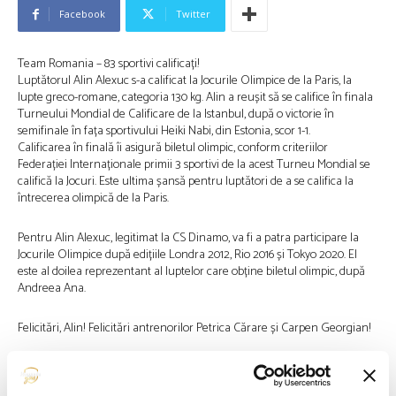
Facebook
Twitter
Team Romania – 83 sportivi calificați!
Luptătorul Alin Alexuc s-a calificat la Jocurile Olimpice de la Paris, la
lupte greco-romane, categoria 130 kg. Alin a reușit să se califice în finala
Turneului Mondial de Calificare de la Istanbul, după o victorie în
semifinale în fața sportivului Heiki Nabi, din Estonia, scor 1-1.
Calificarea în finală îi asigură biletul olimpic, conform criteriilor
Federației Internaționale primii 3 sportivi de la acest Turneu Mondial se
califică la Jocuri. Este ultima șansă pentru luptători de a se califica la
întrecerea olimpică de la Paris.
Pentru Alin Alexuc, legitimat la CS Dinamo, va fi a patra participare la
Jocurile Olimpice după edițiile Londra 2012, Rio 2016 și Tokyo 2020. El
este al doilea reprezentant al luptelor care obține biletul olimpic, după
Andreea Ana.
Felicitări, Alin! Felicitări antrenorilor Petrica Cărare și Carpen Georgian!
Sursa: FB COSR