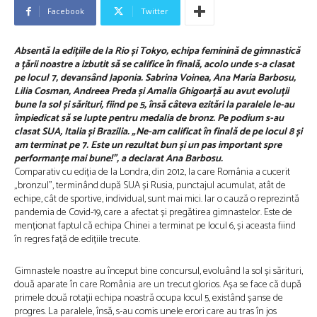
Facebook
Twitter
Absentă la edițiile de la Rio și Tokyo, echipa feminină de gimnastică
a țării noastre a izbutit să se califice în finală, acolo unde s-a clasat
pe locul 7, devansând Japonia. Sabrina Voinea, Ana Maria Barbosu,
Lilia Cosman, Andreea Preda și Amalia Ghigoarță au avut evoluții
bune la sol și sărituri, fiind pe 5, însă câteva ezitări la paralele le-au
împiedicat să se lupte pentru medalia de bronz. Pe podium s-au
clasat SUA, Italia și Brazilia. „Ne-am calificat în finală de pe locul 8 și
am terminat pe 7. Este un rezultat bun și un pas important spre
performanțe mai bune!”, a declarat Ana Barbosu.
Comparativ cu ediția de la Londra, din 2012, la care România a cucerit
„bronzul”, terminând după SUA și Rusia, punctajul acumulat, atât de
echipe, cât de sportive, individual, sunt mai mici. Iar o cauză o reprezintă
pandemia de Covid-19, care a afectat și pregătirea gimnastelor. Este de
menționat faptul că echipa Chinei a terminat pe locul 6, și aceasta fiind
în regres față de edițiile trecute.
Gimnastele noastre au început bine concursul, evoluând la sol și sărituri,
două aparate în care România are un trecut glorios. Așa se face că după
primele două rotații echipa noastră ocupa locul 5, existând șanse de
progres. La paralele, însă, s-au comis unele erori care au tras în jos