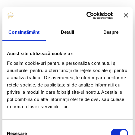
Argint – Seul 1988: Gabriela Potorac (sărituri)
Argint – Seul 1988: Aurelia Dobre, Eugenia Golea, Celestina Popa,
Gabriela Potorac, Daniela Silivaș, Camelia Voinea (echipe)
Consimțământ
Detalii
Despre
Argint – Barcelona 1992: Cristina Bontaș, Gina Gogean, Vanda Hădărean,
Lavinia Miloșovici, Maria Neculiță, Mirela Pașca (echipe)
Acest site utilizează cookie-uri
Argint – Atlanta 1996: Marius Urzică (cal)
Folosim cookie-uri pentru a personaliza conținutul și
anunțurile, pentru a oferi funcții de rețele sociale și pentru
Argint – Atlanta 1996: Dan Burincă (inele)
a analiza traficul. De asemenea, le oferim partenerilor de
rețele sociale, de publicitate și de analize informații cu
Argint – Atlanta 1996: Gina Gogean (individual compus)
privire la modul în care folosiți site-ul nostru. Aceștia le
pot combina cu alte informații oferite de dvs. sau culese
Argint – Atlanta 1996: Simona Amânar (sol)
în urma folosirii serviciilor lor.
Argint – Sydney 2000: Maria Olaru (individual compus)
Selecția
Argint – Sydney 2000: Andreea Răducan (sărituri)
Necesare
consimțământului