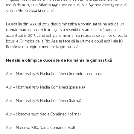
(două de aur), 10 la Atlanta 1996 (una de aur), 6 la Sydney 2000 (3 de aur)
și 10 la Atena 2004 (4 de aur).
La edițiile din 2008 și 2012, deși gimnastica a continuat să ne aducă un
număr mare de locuri fruntașe, s-a resimțit o stare de criză, iar ea s-a
accentuat în 2015, când echipa feminină n-a reușit să se califice direct la
Jocurile Olimpice de la Rio. Așa se face că la ultimele două ediții ale JO
România n-a obținut medalie la gimnastică.
Medaliile olimpice cucerite de România la gimnastică
Aur – Montreal 1976: Nadia Comăneci (individual compus)
Aur – Montreal 1976: Nadia Comăneci (paralele)
Aur – Montreal 1976: Nadia Comăneci (bârnă)
Aur – Moscova 1980: Nadia Comăneci (bârnă)
Aur – Moscova 1980: Nadia Comăneci (sol)