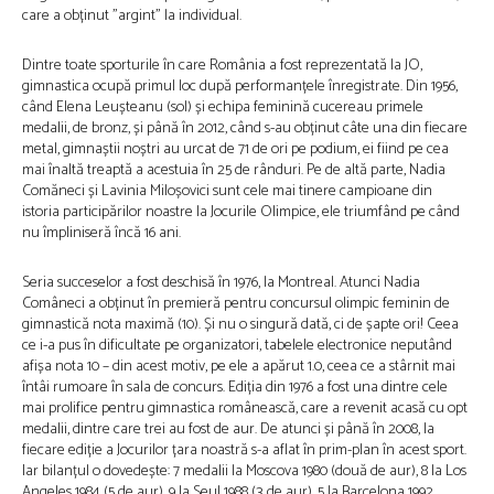
care a obținut ”argint” la individual.
Dintre toate sporturile în care România a fost reprezentată la JO,
gimnastica ocupă primul loc după performanțele înregistrate. Din 1956,
când Elena Leușteanu (sol) și echipa feminină cucereau primele
medalii, de bronz, și până în 2012, când s-au obținut câte una din fiecare
metal, gimnaștii noștri au urcat de 71 de ori pe podium, ei fiind pe cea
mai înaltă treaptă a acestuia în 25 de rânduri. Pe de altă parte, Nadia
Comăneci și Lavinia Miloșovici sunt cele mai tinere campioane din
istoria participărilor noastre la Jocurile Olimpice, ele triumfând pe când
nu împliniseră încă 16 ani.
Seria succeselor a fost deschisă în 1976, la Montreal. Atunci Nadia
Comâneci a obținut în premieră pentru concursul olimpic feminin de
gimnastică nota maximă (10). Și nu o singură dată, ci de șapte ori! Ceea
ce i-a pus în dificultate pe organizatori, tabelele electronice neputând
afișa nota 10 – din acest motiv, pe ele a apărut 1.0, ceea ce a stârnit mai
întâi rumoare în sala de concurs. Ediția din 1976 a fost una dintre cele
mai prolifice pentru gimnastica românească, care a revenit acasă cu opt
medalii, dintre care trei au fost de aur. De atunci și până în 2008, la
fiecare ediție a Jocurilor țara noastră s-a aflat în prim-plan în acest sport.
Iar bilanțul o dovedește: 7 medalii la Moscova 1980 (două de aur), 8 la Los
Angeles 1984 (5 de aur), 9 la Seul 1988 (3 de aur), 5 la Barcelona 1992