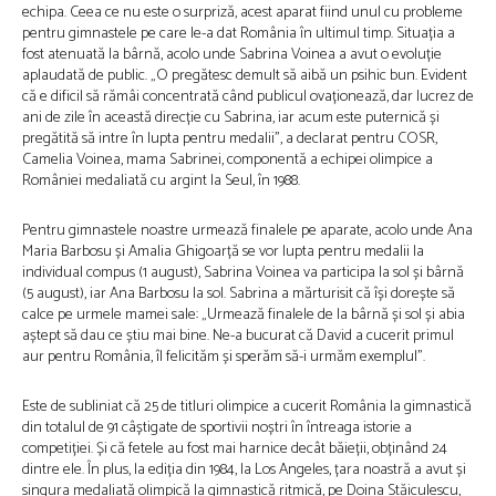
echipa. Ceea ce nu este o surpriză, acest aparat fiind unul cu probleme
pentru gimnastele pe care le-a dat România în ultimul timp. Situația a
fost atenuată la bârnă, acolo unde Sabrina Voinea a avut o evoluție
aplaudată de public. „O pregătesc demult să aibă un psihic bun. Evident
că e dificil să rămâi concentrată când publicul ovaționează, dar lucrez de
ani de zile în această direcție cu Sabrina, iar acum este puternică și
pregătită să intre în lupta pentru medalii”, a declarat pentru COSR,
Camelia Voinea, mama Sabrinei, componentă a echipei olimpice a
României medaliată cu argint la Seul, în 1988.
Pentru gimnastele noastre urmează finalele pe aparate, acolo unde Ana
Maria Barbosu și Amalia Ghigoarță se vor lupta pentru medalii la
individual compus (1 august), Sabrina Voinea va participa la sol și bârnă
(5 august), iar Ana Barbosu la sol. Sabrina a mărturisit că își dorește să
calce pe urmele mamei sale: „Urmează finalele de la bârnă și sol și abia
aștept să dau ce știu mai bine. Ne-a bucurat că David a cucerit primul
aur pentru România, îl felicităm și sperăm să-i urmăm exemplul”.
Este de subliniat că 25 de titluri olimpice a cucerit România la gimnastică
din totalul de 91 câștigate de sportivii noștri în întreaga istorie a
competiției. Și că fetele au fost mai harnice decât băieții, obținând 24
dintre ele. În plus, la ediția din 1984, la Los Angeles, țara noastră a avut și
singura medaliată olimpică la gimnastică ritmică, pe Doina Stăiculescu,