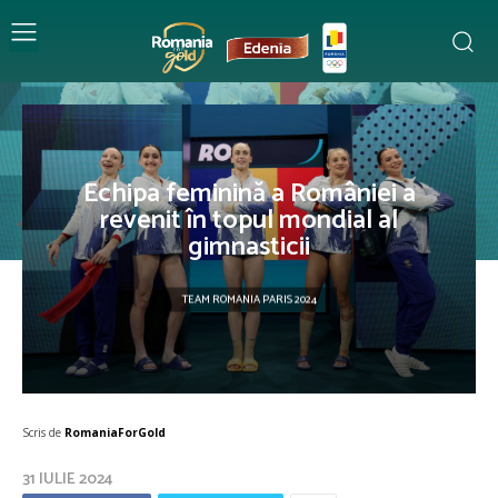
Echipa feminină a României a
revenit în topul mondial al
gimnasticii
TEAM ROMANIA PARIS 2024
Scris de
RomaniaForGold
31 IULIE 2024