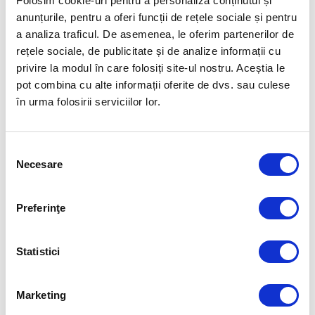
Folosim cookie-uri pentru a personaliza conținutul și
România. Ea spune
povestidinsport
minunate și ne transmite informații
anunțurile, pentru a oferi funcții de rețele sociale și pentru
proaspete de la Campionatul Mondial de Înot de la Fukuoka, Japonia.
a analiza traficul. De asemenea, le oferim partenerilor de
rețele sociale, de publicitate și de analize informații cu
FOTO: FRNPM
privire la modul în care folosiți site-ul nostru. Aceștia le
pot combina cu alte informații oferite de dvs. sau culese
Articolul precedent
Articolul următor
în urma folosirii serviciilor lor.
DAVID POPOVICI DUPĂ
„CHOP WOOD, CARRY
FINALA LA 200 METRI LIBER,
WATER”. DRUMUL LUI
ÎNCHEIATĂ PE 4: „ORICINE A
CĂTĂLIN PREDA SPRE FINALA
FĂCUT SPORT VREODATĂ
MONDIALĂ DE HIGH-DIVING
Selecția
ȘTIE CĂ NU AI CUM SĂ CÂȘTIGI
DIN FUKUOKA
Necesare
consimțământului
ÎNTOTDEAUNA ȘI ATUNCI
CÂND NU CÂȘTIGI, AI CEVA DE
ÎNVĂȚAT”
Preferinţe
FUELLED BY
Statistici
Marketing