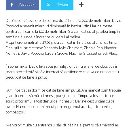
Facebook
Twitter
După doar câteva ore de odihnă după finala la 200 de metri liber, David
Popovici a revenit miercuri dimineață în bazinul din Marine Messe
pentru calificările la 100 de metri liber. S-a calificat cu al șaselea timp în
semifinală, unde a înotat pe culoarul al treilea.
A oprit cronometrul la 47.66 și s-a calificat în finală cu al cincilea timp.
Finaliștii sunt: Matthew Richards, Kyle Chalmers, Zhanle Pan, Nandor
Nemeth, David Popovici, Jordan Crooks, Maxime Grousset și Jack Alexy.
În zona mixtă, David le-a spus jurnaliștilor că nu e la fel de obosit ca în
seara precedentă și că a încercat să gestioneze cele 24 de ore care au
trecut cât de bine a putut:
„Am încercat sa dorm pe cât de bine am putut. Am mâncat cum trebuie
și am încercat să mă odihnesc, pur și simplu. Timpul a fost destul de
scurt, programul a fost destul de înghesuit. Dar ne descurcăm cu ce
avem. Nu numai eu am trecut prin programul acesta, ci toți ceilalți
competitori.”
N-a vorbit multe cu antrenorul său după finală, pentru că amândoi au