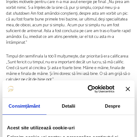
înșeles motivele pentru care n-a mai avut energie pe final: „Nu prea am
vorbit nimic. S-a înțeles de la sine că, pur și simplu, corpul meu și-a
dat
shutdown
. Am fost amândoi conștienți, despre asta am vorbit un pic:
că au fost foarte bune primele trei bazine, iar ultimul, deși specialitatea
mea, de obicei, acum pur si simplu… Acum pur si simplu nu am fost
suficient de antrenat. Asta a fost concluzia pe care am tras-o foarte rapid
amândoi. Eu, imediat ce am atins peretele, iar el tot cu asta m-a
întâmpinat.”
Timpul din semifinala la 100 îl mulțumește, dar prioritară era calificarea:
„Sunt fericit cu timpul, nu era important decât un lucru, să mă calific.
Cred că sunt al cincilea. Și asta e foarte bine. Mâine e mâine, finala de
mâine e finala de mâine. Și îmi doresc să îmi iasă bine. O să am grijă să o
calculez pe cât de bine pot.”
Finala la 100 metri liber are loc joi, 14.21 ora României
Consimțământ
Detalii
Despre
Andreea Giuclea
este reporter sportiv încă din 2012, când a debutat în
echipa DoR. Ea este pasionată de ceea ce înseamnă să fii sportiv de
performanță și caută mereu să afle care sunt motivațiile care îi ajută să
câștige medalii. Andreea a obținut locul 2 la categoria Best Column în
Acest site utilizează cookie-uri
gala AIPS Sport Media Awards 2020 și premiul pentru Cel mai Bun
Website Sportiv din 2022, decernat de Asociația Presei Sportive din