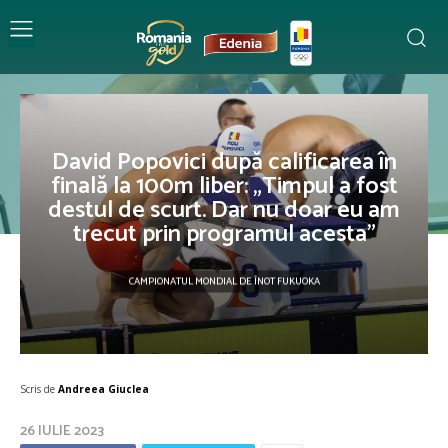
David Popovici după calificarea în
finală la 100m liber: „Timpul a fost
destul de scurt. Dar nu doar eu am
trecut prin programul acesta”
CAMPIONATUL MONDIAL DE ÎNOT FUKUOKA
Scris de
Andreea Giuclea
26 IULIE 2023